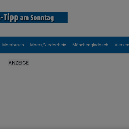
Meerbusch
Moers/Niederrhein
Mönchengladbach
Vierse