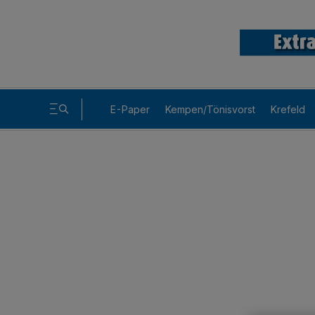
E-Paper
Kempen/Tönisvorst
Krefeld