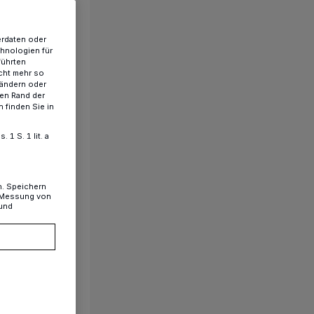
erdaten oder
chnologien für
führten
cht mehr so
 ändern oder
ren Rand der
 finden Sie in
1 S. 1 lit. a
n. Speichern
, Messung von
 und