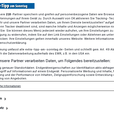
sere
-Partner speichern und greifen auf personenbezogene Daten wie Brows
218
Kennungen auf Ihrem Gerät zu. Durch Auswahl von OK aktivieren Sie Tracking-Te
o auf der Rennbahn Krefeld
Wir und unsere Partner verarbeiten Daten, um Ihnen Dienste bereitzustellen“ aufge
n Tracker deaktiviert sind, sind manche Inhalte und Anzeigen möglicherweise ni
r Sie. Sie können dieses Menü jederzeit wieder aufrufen, um Ihre Einstellungen zu
ligung zu widerrufen, indem Sie auf den Link Einstellungen oder Ablehnen am unte
icken. Ihre Einstellungen gelten innerhalb unseres Website. Weitere Informationen
tenschutzerklärung.
ommer kann
mung umfasst alle extra-tipp-am-sonntag.de-Seiten und schließt gem. Art. 49 Abs. 
die Datenverarbeitung außerhalb des EWR, z.B. in den USA ein.
nsere Partner verarbeiten Daten, um Folgendes bereitzustellen:
genauer Standortdaten. Endgeräteeigenschaften zur Identifikation aktiv abfrage
griff auf Informationen auf einem Endgerät. Personalisierte Werbung und Inhalte
ung und der Performance von Inhalten, Zielgruppenforschung sowie Entwicklung
ng von Angeboten.
3. August verwandelt sich die Krefelder
he Informationen
s größte Freiluftkino der Region.
m
utz