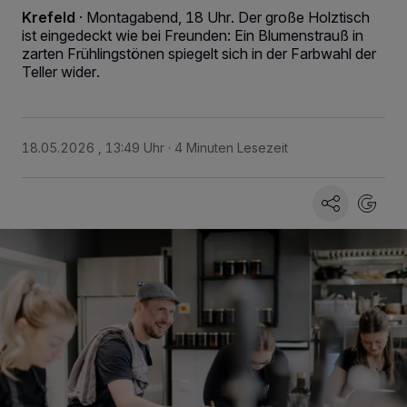
Krefeld
·
Montagabend, 18 Uhr. Der große Holztisch
ist eingedeckt wie bei Freunden: Ein Blumenstrauß in
zarten Frühlingstönen spiegelt sich in der Farbwahl der
Teller wider.
18.05.2026 , 13:49 Uhr
4 Minuten Lesezeit
Wir und unsere
-Partner speichern und greifen auf
218
personenbezogene Daten wie Browserdaten oder eindeutige
Kennungen auf Ihrem Gerät zu. Durch Auswahl von OK aktivieren Sie
Tracking-Technologien für die unter „Wir und unsere Partner
verarbeiten Daten, um Ihnen Dienste bereitzustellen“ aufgeführten
Zwecke. Wenn Tracker deaktiviert sind, sind manche Inhalte und
Anzeigen möglicherweise nicht mehr so relevant für Sie. Sie können
dieses Menü jederzeit wieder aufrufen, um Ihre Einstellungen zu
ändern oder Ihre Einwilligung zu widerrufen, indem Sie auf den Link
Einstellungen oder Ablehnen am unteren Rand der Webseite klicken.