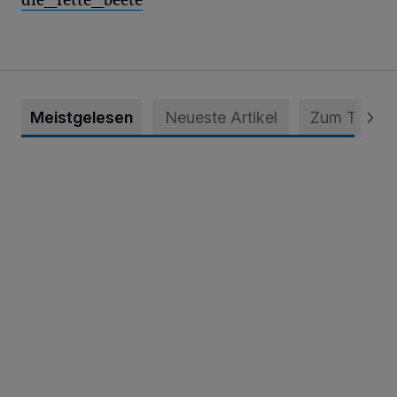
Meistgelesen
Neueste Artikel
Zum Thema
Krefeld: Mann attackiert Frau auf Spielplatz