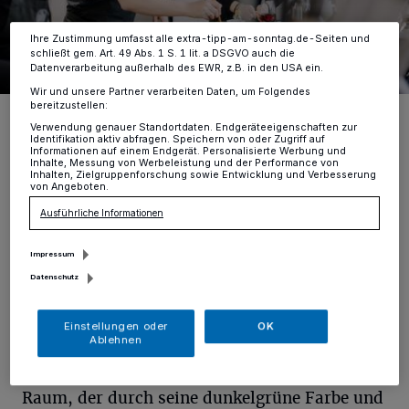
Ihre Einstellungen gelten innerhalb unseres Website. Weitere
Informationen finden Sie in unserer Datenschutzerklärung.
Ihre Zustimmung umfasst alle extra-tipp-am-sonntag.de-Seiten und
schließt gem. Art. 49 Abs. 1 S. 1 lit. a DSGVO auch die
Datenverarbeitung außerhalb des EWR, z.B. in den USA ein.
Wir und unsere Partner verarbeiten Daten, um Folgendes
bereitzustellen:
Im Einstiegskurs in die vegane Küche lernen die Teilnehmenden die
vielfältigen Möglichkeiten der rein pflanzlichen Ernährung kennen.
Verwendung genauer Standortdaten. Endgeräteeigenschaften zur
Identifikation aktiv abfragen. Speichern von oder Zugriff auf
Foto: vertäll
Informationen auf einem Endgerät. Personalisierte Werbung und
Inhalte, Messung von Werbeleistung und der Performance von
Inhalten, Zielgruppenforschung sowie Entwicklung und Verbesserung
von Angeboten.
Ausführliche Informationen
Impressum
Von Text: Sarah Weber Fotos: Simon Erath
Datenschutz
A
ioli, Oliven und Brot warten neben
Einstellungen oder
OK
Getränken dar auf, verzehrt zu werden.
Ablehnen
Nach und nach werden die Stühle in dem
Raum, der durch seine dunkelgrüne Farbe und