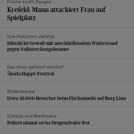
Polizei sucht Zeugen
Krefeld: Mann attackiert Frau auf
Spielplatz
Drei Polizisten verletzt
Häusliche Gewalt mit anschließendem Widerstand gegen V
Häusliche Gewalt mit anschließendem Widerstand
gegen Vollstreckungsbeamte
Das muss gefeiert werden!
Škoda Happy Festival
Škoda Happy Festival
Bilderstrecke
Etwa 38.000 Besucher beim Flachsmarkt auf Burg Linn
Etwa 38.000 Besucher beim Flachsmarkt auf Burg Linn
Ecstasy und Marihuana
Polizei nimmt sechs Drogendealer fest
Polizei nimmt sechs Drogendealer fest