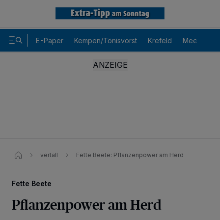
E-Paper
Kempen/Tönisvorst
Krefeld
Meerbusch
vertäll
Fette Beete: Pflanzenpower am Herd
Fette Beete
Pflanzenpower am Herd