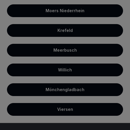
Moers Niederrhein
Krefeld
Meerbusch
Willich
Mönchengladbach
Viersen