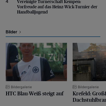
Vorfreude auf das Heinz-Wick-Turnier der Handball
Vereinigte Turnerschaft Kempen:
4
Vorfreude auf das Heinz-Wick-Turnier der
Handballjugend
Bilder
HTC Blau-Weiß steigt auf
Krefeld: Großflächi
Bildergalerie
Bildergalerie
HTC Blau-Weiß steigt auf
Krefeld: Großf
Dachstuhlbra