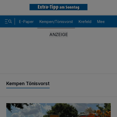
E-Paper
Kempen/Tönisvorst
Krefeld
Meerbusch
Kempen Tönisvorst
Kradfahrer stürzt auf Kühlmittelspur