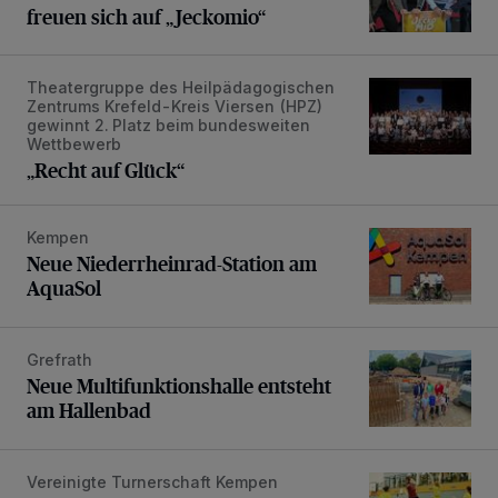
freuen sich auf „Jeckomio“
Theatergruppe des Heilpädagogischen
„Recht auf Glück“
Zentrums Krefeld-Kreis Viersen (HPZ)
gewinnt 2. Platz beim bundesweiten
Wettbewerb
„Recht auf Glück“
Kempen
Neue Niederrheinrad-Station am AquaSol
Neue Niederrheinrad-Station am
AquaSol
Grefrath
Neue Multifunktionshalle entsteht am Hallenbad
Neue Multifunktionshalle entsteht
am Hallenbad
Vereinigte Turnerschaft Kempen
Vorfreude auf das Heinz-Wick-Turnier der Handballjugen