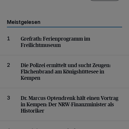
Meistgelesen
Ferienprogramm im Freilichtmuseum
Grefrath:
Ferienprogramm im
1
Freilichtmuseum
Flächenbrand am Königshüttesee in Kempen
Die Polizei ermittelt und sucht Zeugen:
2
Flächenbrand am Königshüttesee in
Kempen
Der NRW-Finanzminister als Historiker
Dr. Marcus Optendrenk hält einen Vortrag
3
in Kempen:
Der NRW-Finanzminister als
Historiker