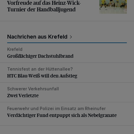
Vorfreude auf das Heinz-Wick-
Turnier der Handballjugend
Nachrichen aus Krefeld
Krefeld
Großflächiger Dachstuhlbrand
Großflächiger Dachstuhlbrand
Tennisfest an der Hüttenallee?
HTC Blau-Weiß will den Aufstieg
HTC Blau-Weiß will den Aufstieg
Schwerer Verkehrsunfall
Zwei Verletzte
Zwei Verletzte
Feuerwehr und Polizei im Einsatz am Rheinufer
Verdächtiger Fund entpuppt sich als Nebelgranate
Verdächtiger Fund entpuppt sich als Nebelgranate