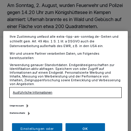
Zwecke. Wenn Tracker deaktiviert sind, sind manche Inhalte und
Am Sonntag, 2. August, wurden Feuerwehr und Polizei
Anzeigen möglicherweise nicht mehr so relevant für Sie. Sie können
dieses Menü jederzeit wieder aufrufen, um Ihre Einstellungen zu
gegen 14.20 Uhr zum Königshüttesee in Kempen
ändern oder Ihre Einwilligung zu widerrufen, indem Sie auf den Link
alarmiert: Ufernah brannte es in Wald und Gebüsch auf
Einstellungen oder Ablehnen am unteren Rand der Webseite klicken.
Ihre Einstellungen gelten innerhalb unseres Website. Weitere
einer Fläche von etwa 200 Quadratmetern.
Informationen finden Sie in unserer Datenschutzerklärung.
Ihre Zustimmung umfasst alle extra-tipp-am-sonntag.de-Seiten und
schließt gem. Art. 49 Abs. 1 S. 1 lit. a DSGVO auch die
Hospital zum Heiligen Geist erhält VAV-Zulassung bis 203
Datenverarbeitung außerhalb des EWR, z.B. in den USA ein.
Wir und unsere Partner verarbeiten Daten, um Folgendes
bereitzustellen:
Verwendung genauer Standortdaten. Endgeräteeigenschaften zur
Identifikation aktiv abfragen. Speichern von oder Zugriff auf
Informationen auf einem Endgerät. Personalisierte Werbung und
Inhalte, Messung von Werbeleistung und der Performance von
Inhalten, Zielgruppenforschung sowie Entwicklung und Verbesserung
von Angeboten.
Ausführliche Informationen
Impressum
Datenschutz
Versorgung schwer verletzter Unfallpatienten
Einstellungen oder
OK