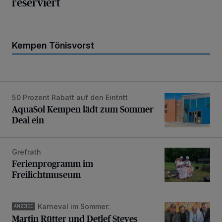
reserviert
Kempen Tönisvorst
50 Prozent Rabatt auf den Eintritt
AquaSol Kempen lädt zum Sommer Deal ein
AquaSol Kempen lädt zum Sommer
Deal ein
Grefrath
Ferienprogramm im Freilichtmuseum
Ferienprogramm im
Freilichtmuseum
Karneval im Sommer:
Martin Rütter und Detlef Steves freuen sich auf „Jeckomio
ANZEIGE
Martin Rütter und Detlef Steves