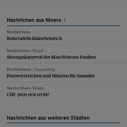
Nachrichen aus Moers
Niederrhein
Ruhrradeln linksrheinisch
Ruhrradeln linksrheinisch
Neukirchen-Vluyn
Sitzungskarneval der Blau-Weissen-Funken
Sitzungskarneval der Blau-Weissen-Funken
Briefmarken-Tauschtag
Postwertzeichen und Münzen für Sammler
Postwertzeichen und Münzen für Sammler
Neukirchen-Vluyn
CSD - jetzt erst recht!
CSD - jetzt erst recht!
Nachrichten aus weiteren Städten