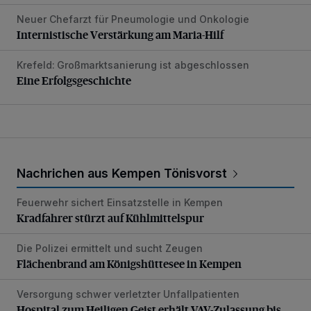
Neuer Chefarzt für Pneumologie und Onkologie
Internistische Verstärkung am Maria-Hilf
Internistische Verstärkung am Maria-Hilf
Krefeld: Großmarktsanierung ist abgeschlossen
Eine Erfolgsgeschichte
Eine Erfolgsgeschichte
Nachrichen aus Kempen Tönisvorst
Feuerwehr sichert Einsatzstelle in Kempen
Kradfahrer stürzt auf Kühlmittelspur
Kradfahrer stürzt auf Kühlmittelspur
Die Polizei ermittelt und sucht Zeugen
Flächenbrand am Königshüttesee in Kempen
Flächenbrand am Königshüttesee in Kempen
Versorgung schwer verletzter Unfallpatienten
Hospital zum Heiligen Geist erhält VAV-Zulassung bis 203
Hospital zum Heiligen Geist erhält VAV-Zulassung bis