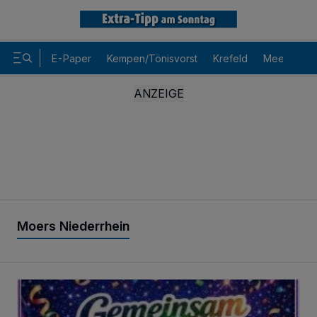
E-Paper
Kempen/Tönisvorst
Krefeld
Meerbusch
Moers Niederrhein
Sitzungskarneval der Blau-Weissen-Funken