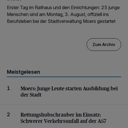
Erster Tag im Rathaus und den Einrichtungen: 25 junge
Menschen sind am Montag, 3. August, offiziell ins
Berufsleben bei der Stadtverwaltung Moers gestartet
Zum Archiv
Meistgelesen
Junge Leute starten Ausbildung bei der Stadt
Moers:
Junge Leute starten Ausbildung bei
1
der Stadt
Schwerer Verkehrsunfall auf der A57
Rettungshubschrauber im Einsatz:
2
Schwerer Verkehrsunfall auf der A57