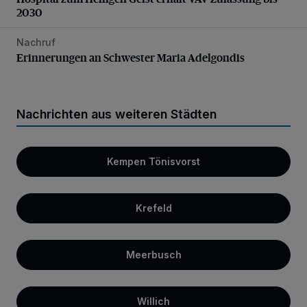
2030
Nachruf
Erinnerungen an Schwester Maria Adelgondis
Erinnerungen an Schwester Maria Adelgondis
Nachrichten aus weiteren Städten
Kempen Tönisvorst
Krefeld
Meerbusch
Willich