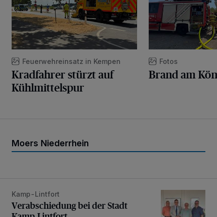
Feuerwehreinsatz in Kempen
Fotos
Kradfahrer stürzt auf
Brand am Kön
Kühlmittelspur
Moers Niederrhein
Kamp-Lintfort
Verabschiedung bei der Stadt Kamp-Lintfort
Verabschiedung bei der Stadt
Kamp-Lintfort