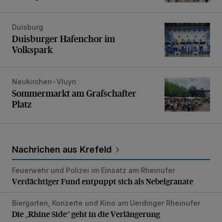
Duisburg
Duisburger Hafenchor im Volkspark
Duisburger Hafenchor im
Volkspark
Neukirchen-Vluyn
Sommermarkt am Grafschafter Platz
Sommermarkt am Grafschafter
Platz
Nachrichen aus Krefeld
Feuerwehr und Polizei im Einsatz am Rheinufer
Verdächtiger Fund entpuppt sich als Nebelgranate
Verdächtiger Fund entpuppt sich als Nebelgranate
Biergarten, Konzerte und Kino am Uerdinger Rheinufer
Die „Rhine Side“ geht in die Verlängerung
Die „Rhine Side“ geht in die Verlängerung