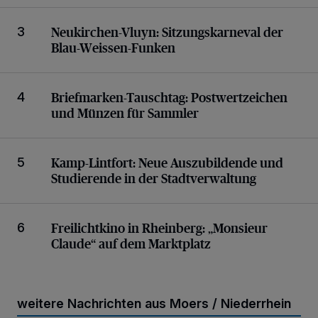
Sitzungskarneval der Blau-Weissen-Funken
Neukirchen-Vluyn:
Sitzungskarneval der
3
Blau-Weissen-Funken
Postwertzeichen und Münzen für Sammler
Briefmarken-Tauschtag:
Postwertzeichen
4
und Münzen für Sammler
Neue Auszubildende und Studierende in der Stadtv
Kamp-Lintfort:
Neue Auszubildende und
5
Studierende in der Stadtverwaltung
„Monsieur Claude“ auf dem Marktplatz
Freilichtkino in Rheinberg:
„Monsieur
6
Claude“ auf dem Marktplatz
weitere Nachrichten aus Moers / Niederrhein