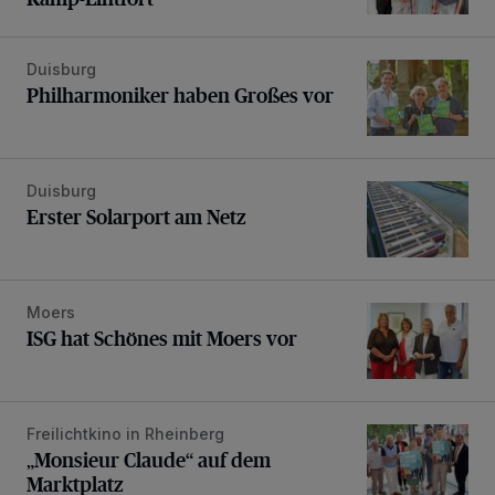
Duisburg
Philharmoniker haben Großes vor
Philharmoniker haben Großes vor
Duisburg
Erster Solarport am Netz
Erster Solarport am Netz
Moers
ISG hat Schönes mit Moers vor
ISG hat Schönes mit Moers vor
Freilichtkino in Rheinberg
„Monsieur Claude“ auf dem Marktplatz
„Monsieur Claude“ auf dem
Marktplatz