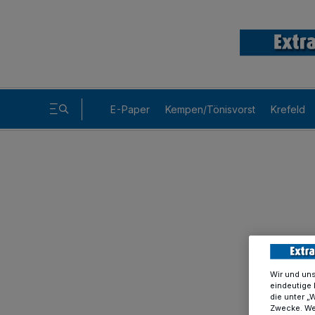
E-Paper
Kempen/Tönisvorst
Krefeld
Wir und un
eindeutige 
die unter „
Zwecke. Wen