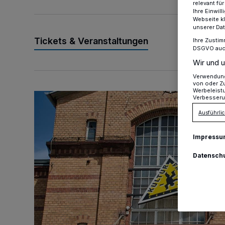
relevant fü
Ihre Einwil
Webseite kl
unserer Da
Tickets & Veranstaltungen
Ihre Zustim
DSGVO auch 
Wir und u
Verwendung 
von oder Zu
Werbeleist
KuFa Summer Club reist im August durch die Jahrzeh
Verbesseru
Ausführlic
Impressu
Datensch