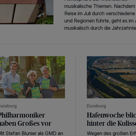
musikalische Themen. Nachdem 
Reise im Juli durch verschiedene
und Regionen führte, geht es im
musikalisch durch die Jahrzehnte
hilharmoniker haben Großes vor
Hafenwoche blickt hint
uisburg
Duisburg
Philharmoniker
Hafenwoche bli
haben Großes vor
hinter die Kulis
it Stefan Blunier als GMD an
Wegen des großen Erf