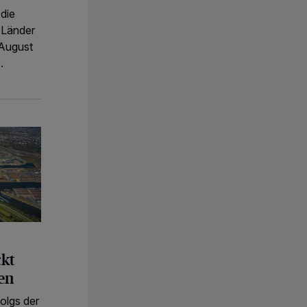
die
 Länder
 August
.
er die Kulissen
ckt
sen
olgs der