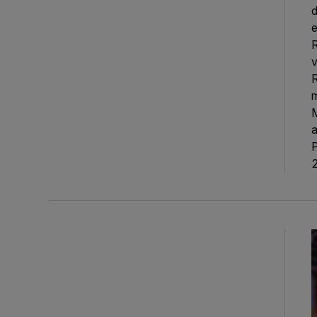
d
e
R
v
R
m
M
a
P
M