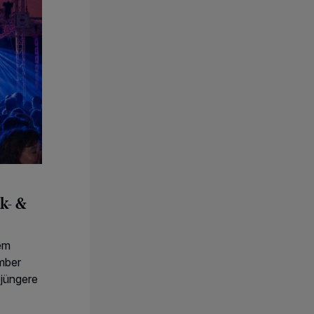
k- &
em
mber
 jüngere