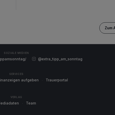
Zum A
SOZIALE MEDIEN
ippamsonntag/
@extra_tipp_am_sonntag
SERVICES
einanzeigen aufgeben
Trauerportal
VERLAG
ediadaten
Team