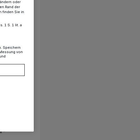
 ändern oder
ren Rand der
 finden Sie in
1 S. 1 lit. a
n. Speichern
, Messung von
 und
brik
b
rch
bend
mmer
 jeden
ir-