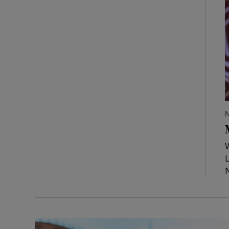
N
W
L
Weinfest am Niederrhein!