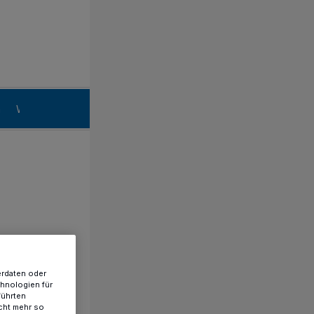
n
Willich
erdaten oder
chnologien für
führten
cht mehr so