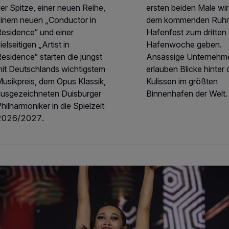
er Spitze, einer neuen Reihe,
ersten beiden Male wir
inem neuen „Conductor in
dem kommenden Ruhro
esidence“ und einer
Hafenfest zum dritten
ielseitigen „Artist in
Hafenwoche geben.
esidence“ starten die jüngst
Ansässige Unternehm
it Deutschlands wichtigstem
erlauben Blicke hinter 
usikpreis, dem Opus Klassik,
Kulissen im größten
usgezeichneten Duisburger
Binnenhafen der Welt.
hilharmoniker in die Spielzeit
2026/2027.
irage - farbenfrohe Welt der Wunder