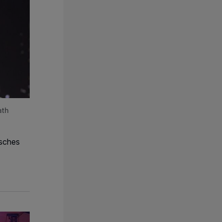
ath
isches
cht