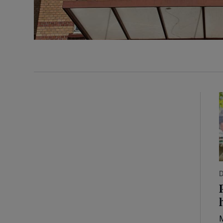
P
D
M