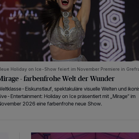
eue Holiday on Ice-Show feiert im November Premiere in Grefr
Mirage - farbenfrohe Welt der Wunder
eltklasse-Eiskunstlauf, spektakuläre visuelle Welten und ikon
ive-Entertainment: Holiday on Ice präsentiert mit „Mirage“ im
November 2026 eine farbenfrohe neue Show.
Vorfreude auf die 28. Oppumer Rock- & Oldiena