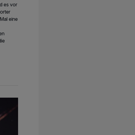
d es vor
rter
 Mal eine
en
die