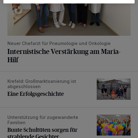
Neuer Chefarzt für Pneumologie und Onkologie
Internistische Verstärkung am Maria-
Hilf
Krefeld: Großmarktsanierung ist
Eine Erfolgsgeschichte
abgeschlossen
Eine Erfolgsgeschichte
Unterstützung für zugewanderte
Bunte Schultüten sorgen für strahlende Gesichter
Familien
Bunte Schultüten sorgen für
strahlende Gesichter