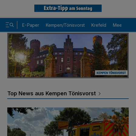
E-Paper
Kempen/Tönisvorst
Krefeld
Meerbusch
Top News aus Kempen Tönisvorst
Kradfahrer stürzt auf Kühlmittelspur