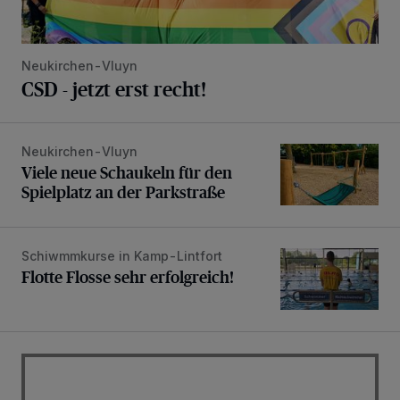
Neukirchen-Vluyn
CSD - jetzt erst recht!
Neukirchen-Vluyn
Viele neue Schaukeln für den Spielplatz an der Parkstraße
Viele neue Schaukeln für den
Spielplatz an der Parkstraße
Schiwmmkurse in Kamp-Lintfort
Flotte Flosse sehr erfolgreich!
Flotte Flosse sehr erfolgreich!