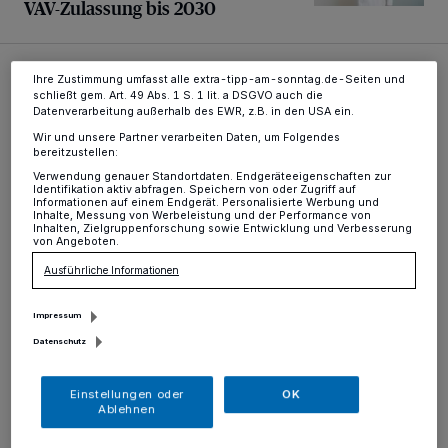
VAV-Zulassung bis 2030
ändern oder Ihre Einwilligung zu widerrufen, indem Sie auf den Link
Einstellungen oder Ablehnen am unteren Rand der Webseite klicken.
Ihre Einstellungen gelten innerhalb unseres Website. Weitere
Informationen finden Sie in unserer Datenschutzerklärung.
Ihre Zustimmung umfasst alle extra-tipp-am-sonntag.de-Seiten und
schließt gem. Art. 49 Abs. 1 S. 1 lit. a DSGVO auch die
Datenverarbeitung außerhalb des EWR, z.B. in den USA ein.
Wir und unsere Partner verarbeiten Daten, um Folgendes
bereitzustellen:
Verwendung genauer Standortdaten. Endgeräteeigenschaften zur
Identifikation aktiv abfragen. Speichern von oder Zugriff auf
Informationen auf einem Endgerät. Personalisierte Werbung und
Inhalte, Messung von Werbeleistung und der Performance von
Inhalten, Zielgruppenforschung sowie Entwicklung und Verbesserung
von Angeboten.
Aktuelle Nachrichten aus Krefeld
Ausführliche Informationen
Impressum
Internistische Verstärkung am Maria-Hilf
Datenschutz
Einstellungen oder
OK
Ablehnen