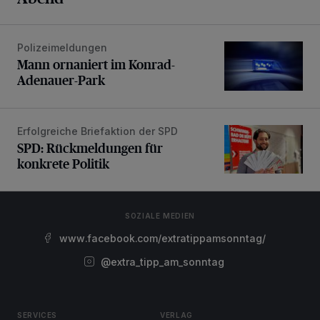
Polizeimeldungen
Mann ornaniert im Konrad-Adenauer-Park
Mann ornaniert im Konrad-
Adenauer-Park
Erfolgreiche Briefaktion der SPD
SPD: Rückmeldungen für konkrete Politik
SPD: Rückmeldungen für
konkrete Politik
SOZIALE MEDIEN
www.facebook.com/extratippamsonntag/
@extra_tipp_am_sonntag
SERVICES
VERLAG