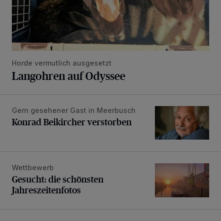
Horde vermutlich ausgesetzt
Langohren auf Odyssee
Gern gesehener Gast in Meerbusch
Konrad Beikircher verstorben
Konrad Beikircher verstorben
Wettbewerb
Gesucht: die schönsten Jahreszeitenfotos
Gesucht: die schönsten
Jahreszeitenfotos