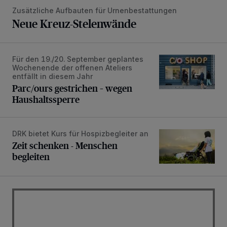
Zusätzliche Aufbauten für Urnenbestattungen
Neue Kreuz-Stelenwände
Für den 19./20. September geplantes
Parc/ours gestrichen – wegen Haushaltssperre
Wochenende der offenen Ateliers
entfällt in diesem Jahr
Parc/ours gestrichen – wegen
Haushaltssperre
DRK bietet Kurs für Hospizbegleiter an
Zeit schenken - Menschen begleiten
Zeit schenken - Menschen
begleiten