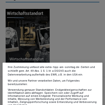
Wir und unsere
-Partner speichern und greifen auf
218
personenbezogene Daten wie Browserdaten oder eindeutige
Kennungen auf Ihrem Gerät zu. Durch Auswahl von OK aktivieren Sie
Tracking-Technologien für die unter „Wir und unsere Partner
verarbeiten Daten, um Ihnen Dienste bereitzustellen“ aufgeführten
Zwecke. Wenn Tracker deaktiviert sind, sind manche Inhalte und
Anzeigen möglicherweise nicht mehr so relevant für Sie. Sie können
dieses Menü jederzeit wieder aufrufen, um Ihre Einstellungen zu
ändern oder Ihre Einwilligung zu widerrufen, indem Sie auf den Link
Einstellungen oder Ablehnen am unteren Rand der Webseite klicken.
Ihre Einstellungen gelten innerhalb unseres Website. Weitere
Wirtschaftsstandort
Informationen finden Sie in unserer Datenschutzerklärung.
Juni 2025
Ihre Zustimmung umfasst alle extra-tipp-am-sonntag.de-Seiten und
schließt gem. Art. 49 Abs. 1 S. 1 lit. a DSGVO auch die
Datenverarbeitung außerhalb des EWR, z.B. in den USA ein.
Wir und unsere Partner verarbeiten Daten, um Folgendes
bereitzustellen:
Wann eine Google-Bewertung Meinung ist und wann eine 
Verwendung genauer Standortdaten. Endgeräteeigenschaften zur
Identifikation aktiv abfragen. Speichern von oder Zugriff auf
Informationen auf einem Endgerät. Personalisierte Werbung und
Inhalte, Messung von Werbeleistung und der Performance von
Inhalten, Zielgruppenforschung sowie Entwicklung und Verbesserung