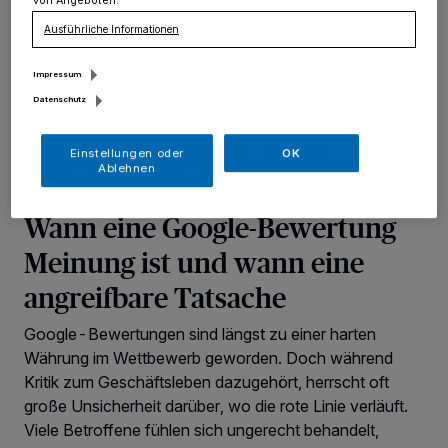
von Angeboten.
Ausführliche Informationen
Impressum
Datenschutz
Einstellungen oder
OK
Ablehnen
Corinna Bernauer von Die Bewertungslöscher im
Interview:
Wann eine Google-Bewertung
Meinung ist und wann eine
angreifbare Tatsache
Google-Bewertungen sind längst zu einer harten
Währung im Wettbewerb geworden. Doch während
Kritik zum Geschäftsleben dazugehört, herrscht oft
große Unsicherheit darüber, wo die rote Linie verläuft.
Viele Betroffene fühlen sich ungerecht behandelt,