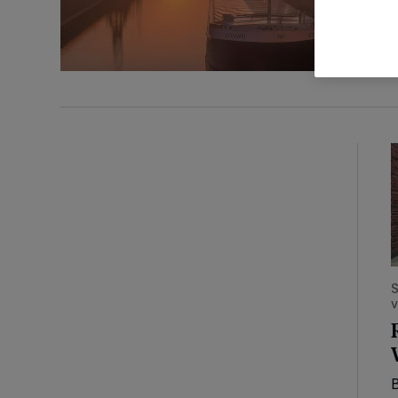
R
S
B