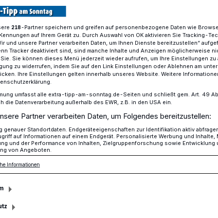
sere
-Partner speichern und greifen auf personenbezogene Daten wie Brows
218
Kennungen auf Ihrem Gerät zu. Durch Auswahl von OK aktivieren Sie Tracking-Te
Wir und unsere Partner verarbeiten Daten, um Ihnen Dienste bereitzustellen“ aufge
n Tracker deaktiviert sind, sind manche Inhalte und Anzeigen möglicherweise ni
r Sie. Sie können dieses Menü jederzeit wieder aufrufen, um Ihre Einstellungen zu
ligung zu widerrufen, indem Sie auf den Link Einstellungen oder Ablehnen am unte
icken. Ihre Einstellungen gelten innerhalb unseres Website. Weitere Informationen
tenschutzerklärung.
Wettbewerb
mung umfasst alle extra-tipp-am-sonntag.de-Seiten und schließt gem. Art. 49 Abs. 
die Datenverarbeitung außerhalb des EWR, z.B. in den USA ein.
Gesucht: die schö
nsere Partner verarbeiten Daten, um Folgendes bereitzustellen:
Jahreszeitenfotos
genauer Standortdaten. Endgeräteeigenschaften zur Identifikation aktiv abfrage
griff auf Informationen auf einem Endgerät. Personalisierte Werbung und Inhalte
Ganz gleich ob mit der Profi-Ka
ung und der Performance von Inhalten, Zielgruppenforschung sowie Entwicklung
ng von Angeboten.
oder mit dem Handy: Jeder kann
he Informationen
mitmachen bei dem Fotowettbew
den der Rhein-Kreis Neuss 202
m
veranstaltet. Gesucht werden di
schönsten Jahreszeiten-Fotos 
utz
Kreis unter dem Motto „Heimatbil