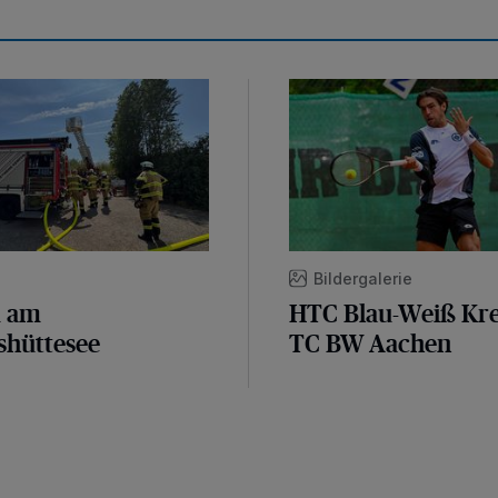
m Königshüttesee
HTC Blau-Weiß Krefeld 
Bildergalerie
d am
HTC Blau-Weiß Kref
shüttesee
TC BW Aachen