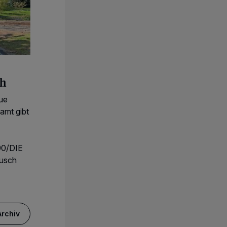
th
ue
amt gibt
90/DIE
busch
rchiv