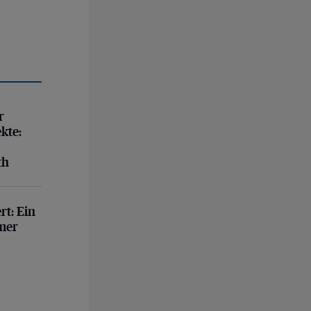
kt in Osterath
r
kte:
th
r
rt:
Ein
mer