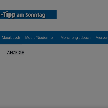
Meerbusch
Moers/Niederrhein
Mönchengladbach
Vierse