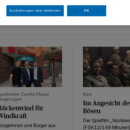
Einstellungen oder Ablehnen
OK
ückenwind für Windkraft
Im Angesicht des Bös
parbriefe: Zweite Phase
Kino
vorgezogen
Im Angesicht de
Rückenwind für
Bösen
Windkraft
Der Spielfilm „Nürnber
ürgerinnen und Bürger aus
(FSK12/149 Minuten)