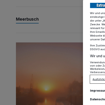
Wir und un
eindeutige 
Meerbusch
die unter „
Zwecke. Wen
relevant fü
Ihre Einwil
Webseite kl
unserer Da
Gesucht: die schönsten Jahreszeitenfotos
Ihre Zustim
DSGVO auch 
Wir und u
Verwendung 
von oder Zu
Werbeleist
Verbesseru
Ausführlic
Impressu
Datensch