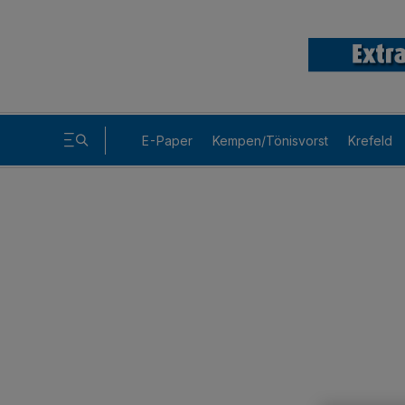
E-Paper
Kempen/Tönisvorst
Krefeld