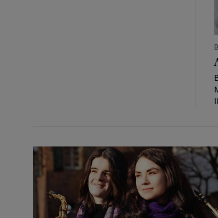
B
B
M
I
Ein toller Kultursommer