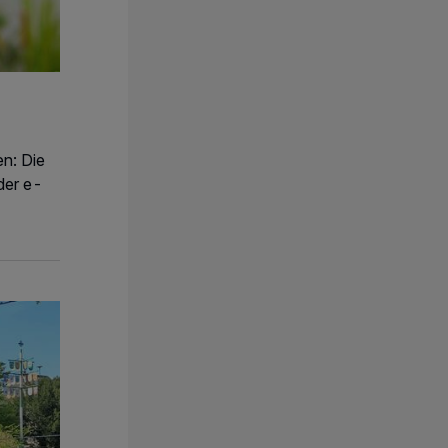
n: Die
der e-