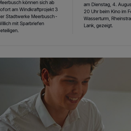
Meerbusch können sich ab
am Dienstag, 4. Augus
ofort am Windkraftprojekt 3
20 Uhr beim Kino im 
der Stadtwerke Meerbusch-
Wasserturm, Rheinstra
illich mit Sparbriefen
Lank, gezeigt.
eteiligen.
lles easy mit der e-ID!