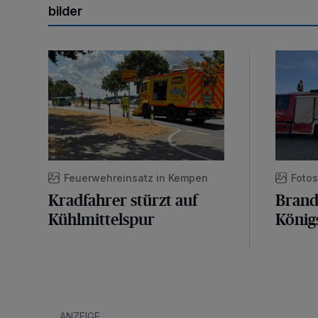
bilder
Kradfahrer stürzt auf Kühlmittelspur
Brand a
Feuerwehreinsatz in Kempen
Fotos
Kradfahrer stürzt auf
Bran
Kühlmittelspur
König
ANZEIGE