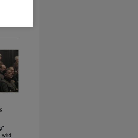
en
s
g“
 wird