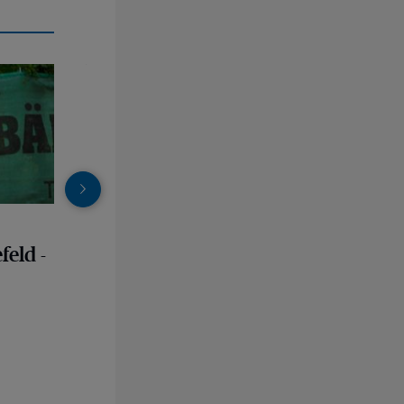
- TC BW Aachen
Das kleinste Strommuseum der Welt
Bildergalerie
eld -
Das kleinste
Strommuseum der Welt