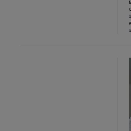
s
W
b
A