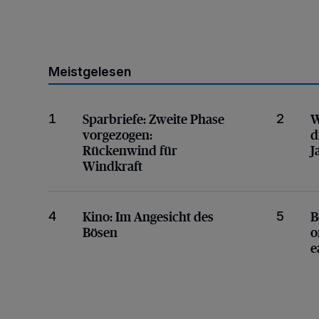
Meistgelesen
Rückenwind für Windkraft
Gesucht
Sparbriefe: Zweite Phase
W
1
2
vorgezogen:
d
Rückenwind für
J
Windkraft
Im Angesicht des Bösen
Alles e
Kino:
Im Angesicht des
B
4
5
Bösen
o
e