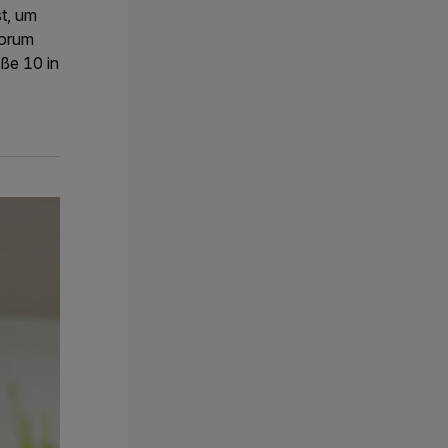
t, um
Forum
ße 10 in