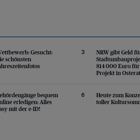
: die schönsten Jahreszeitenfotos
814 000 Euro für Proje
ettbewerb:
Gesucht:
NRW gibt Geld fü
3
ie schönsten
Stadtumbauproje
ahreszeitenfotos
814 000 Euro für
Projekt in Ostera
asy mit der e-ID!
Ein toller Kultursomme
ehördengänge bequem
Heute zum Konze
6
nline erledigen:
Alles
toller Kultursom
asy mit der e-ID!