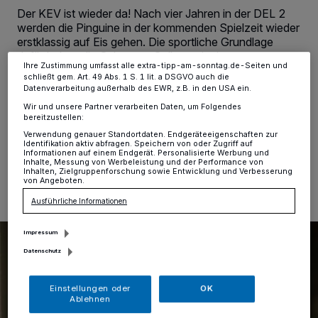
dieses Menü jederzeit wieder aufrufen, um Ihre Einstellungen zu
Der KEV ist wieder da! Nach vier Jahren in der DEL 2
ändern oder Ihre Einwilligung zu widerrufen, indem Sie auf den Link
Einstellungen oder Ablehnen am unteren Rand der Webseite klicken.
werden die Pinguine in der kommenden Spielzeit wieder
Ihre Einstellungen gelten innerhalb unseres Website. Weitere
erstklassig auf Eis gehen. Die sportliche Grundlage
Informationen finden Sie in unserer Datenschutzerklärung.
dafür haben die Schwarz-Gelben mit einer
Ihre Zustimmung umfasst alle extra-tipp-am-sonntag.de-Seiten und
überragenden Saison 2025/2026 gelegt, die
schließt gem. Art. 49 Abs. 1 S. 1 lit. a DSGVO auch die
Aufbruchsstimmung rund um den Standort tat nun ihr
Datenverarbeitung außerhalb des EWR, z.B. in den USA ein.
Übriges.
Wir und unsere Partner verarbeiten Daten, um Folgendes
bereitzustellen:
Verwendung genauer Standortdaten. Endgeräteeigenschaften zur
Identifikation aktiv abfragen. Speichern von oder Zugriff auf
Informationen auf einem Endgerät. Personalisierte Werbung und
15.05.2026 , 11:47 Uhr
Eine Minute Lesezeit
Inhalte, Messung von Werbeleistung und der Performance von
Inhalten, Zielgruppenforschung sowie Entwicklung und Verbesserung
von Angeboten.
Ausführliche Informationen
Impressum
Datenschutz
Einstellungen oder
OK
Ablehnen