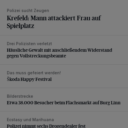
Polizei sucht Zeugen
Krefeld: Mann attackiert Frau auf
Spielplatz
Drei Polizisten verletzt
Häusliche Gewalt mit anschließendem Widerstand gegen V
Häusliche Gewalt mit anschließendem Widerstand
gegen Vollstreckungsbeamte
Das muss gefeiert werden!
Škoda Happy Festival
Škoda Happy Festival
Bilderstrecke
Etwa 38.000 Besucher beim Flachsmarkt auf Burg Linn
Etwa 38.000 Besucher beim Flachsmarkt auf Burg Linn
Ecstasy und Marihuana
Polizei nimmt sechs Drogendealer fest
Polizei nimmt sechs Drogendealer fest