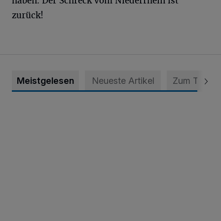
haben. Der Schreck vom Niederrhein ist
zurück!
Meistgelesen
Neueste Artikel
Zum Thema
Krefeld: Mann attackiert Frau auf Spielplatz