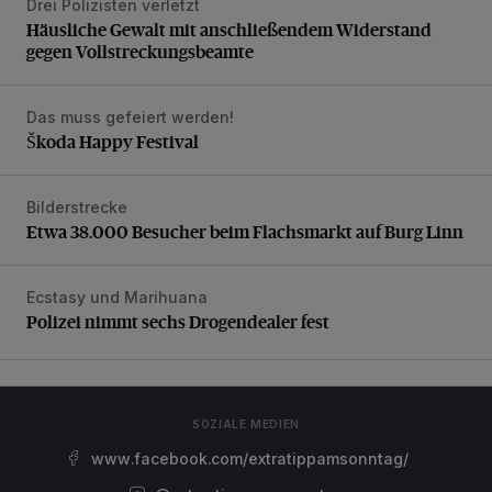
Drei Polizisten verletzt
Häusliche Gewalt mit anschließendem Widerstand gegen V
Häusliche Gewalt mit anschließendem Widerstand
gegen Vollstreckungsbeamte
Das muss gefeiert werden!
Škoda Happy Festival
Škoda Happy Festival
Bilderstrecke
Etwa 38.000 Besucher beim Flachsmarkt auf Burg Linn
Etwa 38.000 Besucher beim Flachsmarkt auf Burg Linn
Ecstasy und Marihuana
Polizei nimmt sechs Drogendealer fest
Polizei nimmt sechs Drogendealer fest
SOZIALE MEDIEN
www.facebook.com/extratippamsonntag/