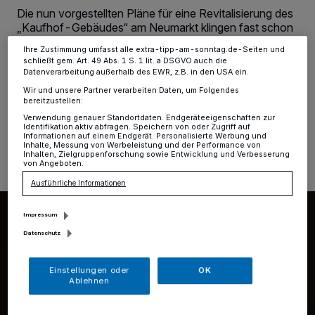
Einstellungen oder Ablehnen am unteren Rand der Webseite klicken.
Die nun vorgestellten Pläne für eine Revitalisierung des
Ihre Einstellungen gelten innerhalb unseres Website. Weitere
„Kaufhof-Gebäudes“ am Neumarkt klingen fast schon
Informationen finden Sie in unserer Datenschutzerklärung.
zu schön, um wahr zu sein. Die befürchtete Bauruine im
Ihre Zustimmung umfasst alle extra-tipp-am-sonntag.de-Seiten und
Herzen der Stadt könnte, so denn der Stadtrat
schließt gem. Art. 49 Abs. 1 S. 1 lit. a DSGVO auch die
zustimmt, vermieden werden.
Datenverarbeitung außerhalb des EWR, z.B. in den USA ein.
Wir und unsere Partner verarbeiten Daten, um Folgendes
bereitzustellen:
Verwendung genauer Standortdaten. Endgeräteeigenschaften zur
Identifikation aktiv abfragen. Speichern von oder Zugriff auf
23.08.2024 , 11:50 Uhr
Eine Minute Lesezeit
Informationen auf einem Endgerät. Personalisierte Werbung und
Inhalte, Messung von Werbeleistung und der Performance von
Inhalten, Zielgruppenforschung sowie Entwicklung und Verbesserung
von Angeboten.
Ausführliche Informationen
Impressum
Datenschutz
Einstellungen oder
OK
Ablehnen