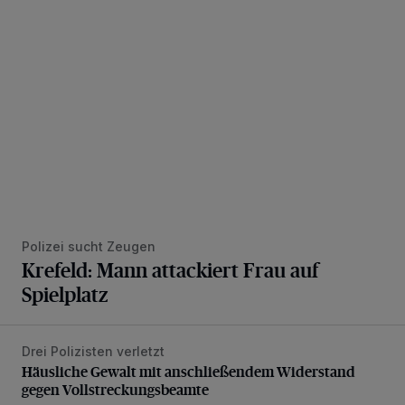
Krefeld: Mann attackiert Frau auf Spielplatz
Polizei sucht Zeugen
Krefeld: Mann attackiert Frau auf
Spielplatz
Drei Polizisten verletzt
Häusliche Gewalt mit anschließendem Widerstand gegen V
Häusliche Gewalt mit anschließendem Widerstand
gegen Vollstreckungsbeamte