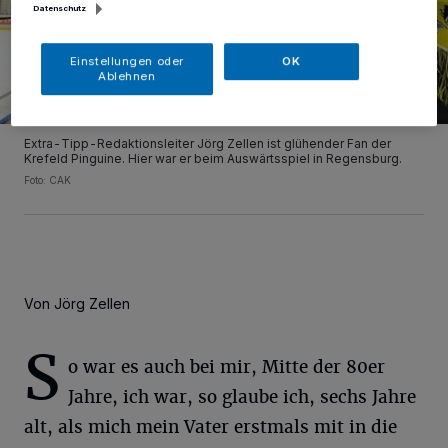
Datenschutz
Einstellungen oder
OK
Ablehnen
Extra-Tipp-Redaktionsleiter Jörg Zellen ist glühender Fan der
Krefeld Pinguine. Hier war er beim Auswärtsspiel in Regensburg.
Foto: CAK
Von Jörg Zellen
S
o war es auch bei mir, Mitte der 80er
Jahre, ich war, so glaube ich, sechs Jahre
alt, als mich mein Vater erstmals mit in die