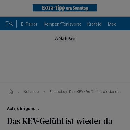
E-Paper
Kempen/Tönisvorst
Krefeld
Meerbusch
Kolumne
Eishockey: Das KEV-Gefühl ist wieder da
Ach, übrigens...
Das KEV-Gefühl ist wieder da
Wir und unsere
-Partner speichern und greifen auf
218