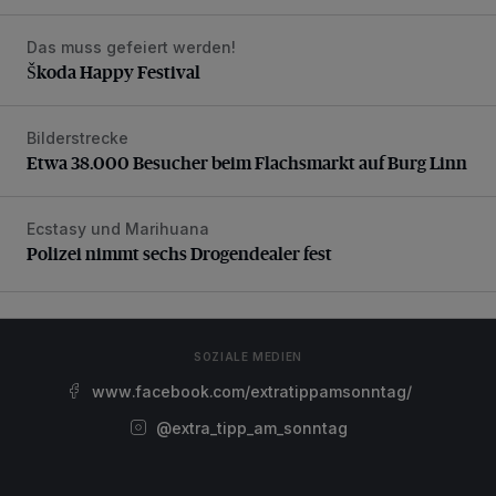
Das muss gefeiert werden!
Škoda Happy Festival
Škoda Happy Festival
Bilderstrecke
Etwa 38.000 Besucher beim Flachsmarkt auf Burg Linn
Etwa 38.000 Besucher beim Flachsmarkt auf Burg Linn
Ecstasy und Marihuana
Polizei nimmt sechs Drogendealer fest
Polizei nimmt sechs Drogendealer fest
SOZIALE MEDIEN
www.facebook.com/extratippamsonntag/
@extra_tipp_am_sonntag