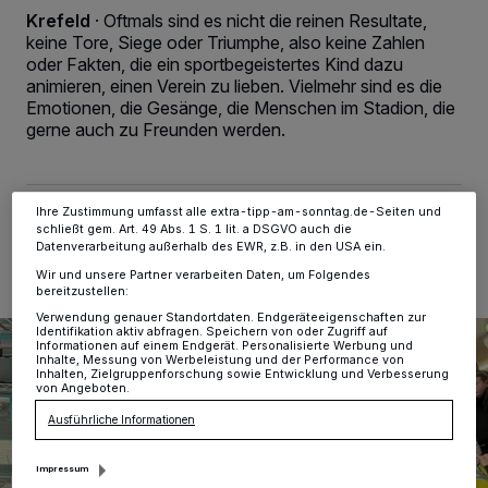
personenbezogene Daten wie Browserdaten oder eindeutige
Krefeld
·
Oftmals sind es nicht die reinen Resultate,
Kennungen auf Ihrem Gerät zu. Durch Auswahl von OK aktivieren Sie
keine Tore, Siege oder Triumphe, also keine Zahlen
Tracking-Technologien für die unter „Wir und unsere Partner
oder Fakten, die ein sportbegeistertes Kind dazu
verarbeiten Daten, um Ihnen Dienste bereitzustellen“ aufgeführten
Zwecke. Wenn Tracker deaktiviert sind, sind manche Inhalte und
animieren, einen Verein zu lieben. Vielmehr sind es die
Anzeigen möglicherweise nicht mehr so relevant für Sie. Sie können
Emotionen, die Gesänge, die Menschen im Stadion, die
dieses Menü jederzeit wieder aufrufen, um Ihre Einstellungen zu
gerne auch zu Freunden werden.
ändern oder Ihre Einwilligung zu widerrufen, indem Sie auf den Link
Einstellungen oder Ablehnen am unteren Rand der Webseite klicken.
Ihre Einstellungen gelten innerhalb unseres Website. Weitere
Informationen finden Sie in unserer Datenschutzerklärung.
Ihre Zustimmung umfasst alle extra-tipp-am-sonntag.de-Seiten und
25.03.2024 , 23:06 Uhr
2 Minuten Lesezeit
schließt gem. Art. 49 Abs. 1 S. 1 lit. a DSGVO auch die
Datenverarbeitung außerhalb des EWR, z.B. in den USA ein.
Wir und unsere Partner verarbeiten Daten, um Folgendes
bereitzustellen:
Verwendung genauer Standortdaten. Endgeräteeigenschaften zur
Identifikation aktiv abfragen. Speichern von oder Zugriff auf
Informationen auf einem Endgerät. Personalisierte Werbung und
Inhalte, Messung von Werbeleistung und der Performance von
Inhalten, Zielgruppenforschung sowie Entwicklung und Verbesserung
von Angeboten.
Ausführliche Informationen
Impressum