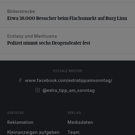
Bilderstrecke
Etwa 38.000 Besucher beim Flachsmarkt auf Burg Linn
Etwa 38.000 Besucher beim Flachsmarkt auf Burg Linn
Ecstasy und Marihuana
Polizei nimmt sechs Drogendealer fest
Polizei nimmt sechs Drogendealer fest
SOZIALE MEDIEN
www.facebook.com/extratippamsonntag/
@extra_tipp_am_sonntag
SERVICES
VERLAG
Reklamation
Mediadaten
Kleinanzeigen aufgeben
Team