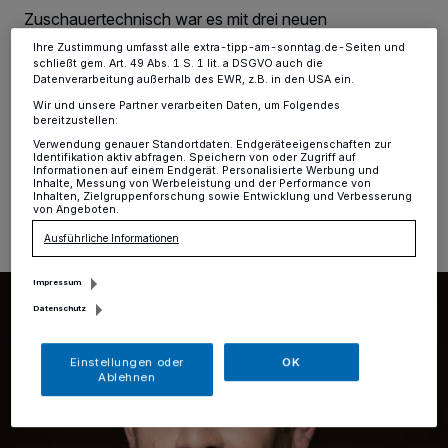
Ihre Einstellungen gelten innerhalb unseres Website. Weitere
Zuschauertechnisch war es mit drei neuen
Informationen finden Sie in unserer Datenschutzerklärung.
Besucherrekorden eine Top-Saison für die Pinguine.
Ihre Zustimmung umfasst alle extra-tipp-am-sonntag.de-Seiten und
Die Krefelder hatten Lust auf Eishockey, rannten dem
schließt gem. Art. 49 Abs. 1 S. 1 lit. a DSGVO auch die
sportlichen Aushängeschild der Stadt trotz
Datenverarbeitung außerhalb des EWR, z.B. in den USA ein.
wechselhafter Leistungen die Türe ein.
Wir und unsere Partner verarbeiten Daten, um Folgendes
bereitzustellen:
Verwendung genauer Standortdaten. Endgeräteeigenschaften zur
Identifikation aktiv abfragen. Speichern von oder Zugriff auf
Informationen auf einem Endgerät. Personalisierte Werbung und
05.04.2024 , 07:32 Uhr
Eine Minute Lesezeit
Inhalte, Messung von Werbeleistung und der Performance von
Inhalten, Zielgruppenforschung sowie Entwicklung und Verbesserung
von Angeboten.
Ausführliche Informationen
Impressum
Datenschutz
Einstellungen oder
OK
Ablehnen