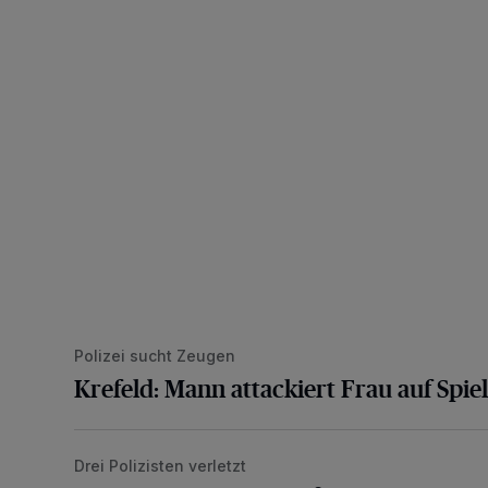
Polizei sucht Zeugen
Krefeld: Mann attackiert Frau auf Spiel
Drei Polizisten verletzt
Häusliche Gewalt mit anschließendem Widerstand g