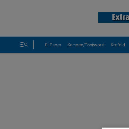
E-Paper
Kempen/Tönisvorst
Krefeld