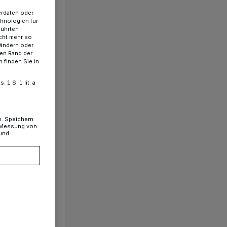
erdaten oder
chnologien für
führten
cht mehr so
 ändern oder
ren Rand der
 finden Sie in
1 S. 1 lit. a
n. Speichern
, Messung von
 und