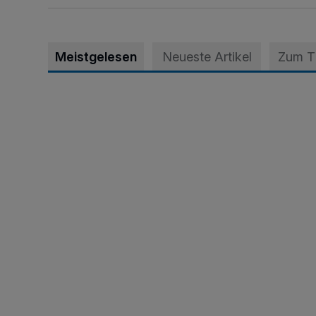
Meistgelesen
Neueste Artikel
Zum 
Krefeld: Mann attackiert Frau auf Spielplatz