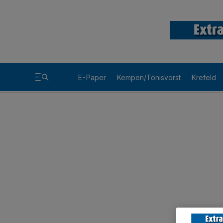
E-Paper
Kempen/Tönisvorst
Krefeld