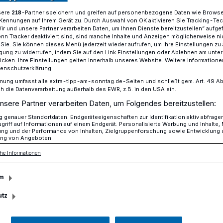
sere
-Partner speichern und greifen auf personenbezogene Daten wie Brows
218
Kennungen auf Ihrem Gerät zu. Durch Auswahl von OK aktivieren Sie Tracking-Te
Wir und unsere Partner verarbeiten Daten, um Ihnen Dienste bereitzustellen“ aufge
n Tracker deaktiviert sind, sind manche Inhalte und Anzeigen möglicherweise ni
he Kolumne von Jörg Zellen
r Sie. Sie können dieses Menü jederzeit wieder aufrufen, um Ihre Einstellungen zu
ligung zu widerrufen, indem Sie auf den Link Einstellungen oder Ablehnen am unte
icken. Ihre Einstellungen gelten innerhalb unseres Website. Weitere Informationen
tenschutzerklärung.
mung umfasst alle extra-tipp-am-sonntag.de-Seiten und schließt gem. Art. 49 Abs. 
die Datenverarbeitung außerhalb des EWR, z.B. in den USA ein.
le und ihre Folgen
nsere Partner verarbeiten Daten, um Folgendes bereitzustellen:
genauer Standortdaten. Endgeräteeigenschaften zur Identifikation aktiv abfrage
griff auf Informationen auf einem Endgerät. Personalisierte Werbung und Inhalte
ung und der Performance von Inhalten, Zielgruppenforschung sowie Entwicklung
ng von Angeboten.
anstaltungen in Krefeld und Umgebung
zewelle längst nicht mehr nur eine Frage
he Informationen
ens ist. Wenn selbst traditionsreiche
es Rennclubs (am gestrigen Samstag)
m
rd deutlich, wie stark extreme Wetterlagen
utz
e Leben eingreifen.