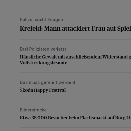
Polizei sucht Zeugen
Krefeld: Mann attackiert Frau auf Spiel
Drei Polizisten verletzt
Häusliche Gewalt mit anschließendem Widerstand g
Häusliche Gewalt mit anschließendem Widerstand 
Vollstreckungsbeamte
Das muss gefeiert werden!
Škoda Happy Festival
Škoda Happy Festival
Bilderstrecke
Etwa 38.000 Besucher beim Flachsmarkt auf Burg L
Etwa 38.000 Besucher beim Flachsmarkt auf Burg L