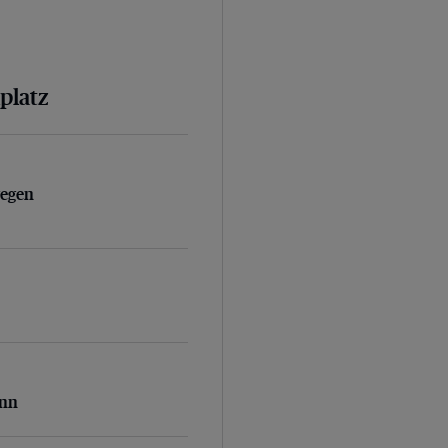
platz
egen Vollstreckungsbeamte
gegen
inn
inn