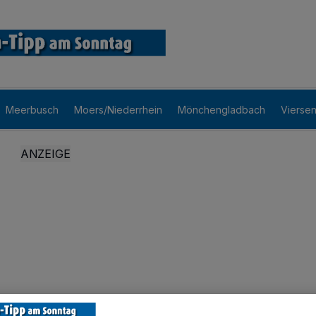
Meerbusch
Moers/Niederrhein
Mönchengladbach
Vierse