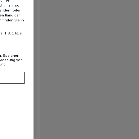
führten
cht mehr so
 ändern oder
ren Rand der
 finden Sie in
1 S. 1 lit. a
n. Speichern
, Messung von
 und