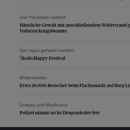
Drei Polizisten verletzt
Häusliche Gewalt mit anschließendem Widerstand g
Häusliche Gewalt mit anschließendem Widerstand 
Vollstreckungsbeamte
Das muss gefeiert werden!
Škoda Happy Festival
Škoda Happy Festival
Bilderstrecke
Etwa 38.000 Besucher beim Flachsmarkt auf Burg L
Etwa 38.000 Besucher beim Flachsmarkt auf Burg L
Ecstasy und Marihuana
Polizei nimmt sechs Drogendealer fest
Polizei nimmt sechs Drogendealer fest