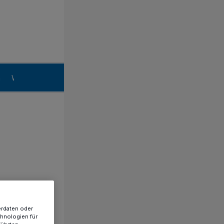
n
Willich
erdaten oder
chnologien für