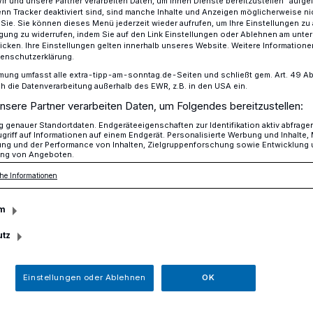
Wir und unsere Partner verarbeiten Daten, um Ihnen Dienste bereitzustellen“ aufge
n Tracker deaktiviert sind, sind manche Inhalte und Anzeigen möglicherweise ni
r Sie. Sie können dieses Menü jederzeit wieder aufrufen, um Ihre Einstellungen zu
ligung zu widerrufen, indem Sie auf den Link Einstellungen oder Ablehnen am unte
icken. Ihre Einstellungen gelten innerhalb unseres Website. Weitere Informationen
DAK-Gesundheit Krefeld schaltet Hotline zur Hitze.
tenschutzerklärung.
mung umfasst alle extra-tipp-am-sonntag.de-Seiten und schließt gem. Art. 49 Abs. 
die Datenverarbeitung außerhalb des EWR, z.B. in den USA ein.
nsere Partner verarbeiten Daten, um Folgendes bereitzustellen:
genauer Standortdaten. Endgeräteeigenschaften zur Identifikation aktiv abfrage
 der „Hitze-
griff auf Informationen auf einem Endgerät. Personalisierte Werbung und Inhalte
ung und der Performance von Inhalten, Zielgruppenforschung sowie Entwicklung
ng von Angeboten.
he Informationen
m
r 30 °C können den Körper stark
utz
he Risiken erhöhen. Viele Menschen fühlen
 schlafen schlechter. Oft leiden sie auch
Einstellungen oder Ablehnen
OK
und Kopfschmerzen.