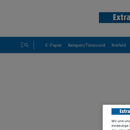
E-Paper
Kempen/Tönisvorst
Krefeld
Wir und un
eindeutige 