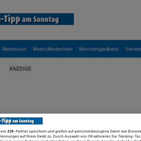
Meerbusch
Moers/Niederrhein
Mönchengladbach
Vierse
sere
-Partner speichern und greifen auf personenbezogene Daten wie Brows
218
Kennungen auf Ihrem Gerät zu. Durch Auswahl von OK aktivieren Sie Tracking-Te