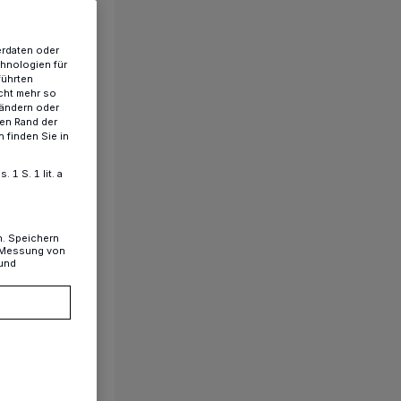
erdaten oder
chnologien für
führten
cht mehr so
 ändern oder
ren Rand der
 finden Sie in
1 S. 1 lit. a
n. Speichern
, Messung von
 und