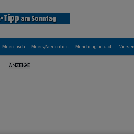
Meerbusch
Moers/Niederrhein
Mönchengladbach
Vierse