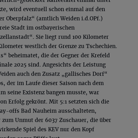
ierlich-gedeckter Kaffeetafel einmal unter
kte, wird eventuell schon einmal auf den
 Oberpfalz“ (amtlich Weiden i.d.OPf.)
freie Stadt im ostbayerischen
zellanstadt“. Sie liegt rund 100 Kilometer
Kilometer westlich der Grenze zu Tschechien.
ls“ beheimatet, die der Gegner der Krefeld
inale 2025 sind. Angesichts der Leistung
iden auch den Zusatz „gallisches Dorf“
ubs, der im Laufe dieser Saison nach dem
um seine Existenz bangen musste, war
n Erfolg gekrönt. Mit 5:1 setzten sich die
Play-offs Bad Nauheim ausschalteten,
r zum Unmut der 6037 Zuschauer, die über
wirkende Spiel des KEV nur den Kopf