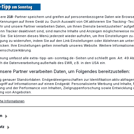
sere
-Partner speichern und greifen auf personenbezogene Daten wie Brows
218
Kennungen auf Ihrem Gerät zu. Durch Auswahl von OK aktivieren Sie Tracking-Te
Nach der Auftaktpleite gegen die Blue Devils
Wir und unsere Partner verarbeiten Daten, um Ihnen Dienste bereitzustellen“ aufge
n Tracker deaktiviert sind, sind manche Inhalte und Anzeigen möglicherweise ni
r Sie. Sie können dieses Menü jederzeit wieder aufrufen, um Ihre Einstellungen zu
ligung zu widerrufen, indem Sie auf den Link Einstellungen oder Ablehnen am unte
icken. Ihre Einstellungen gelten innerhalb unseres Website. Weitere Informationen
en - Schopp äußert sich zu Reaktionen auf
tenschutzerklärung.
mung umfasst alle extra-tipp-am-sonntag.de-Seiten und schließt gem. Art. 49 Abs. 
die Datenverarbeitung außerhalb des EWR, z.B. in den USA ein.
piel eins schnell aus
nsere Partner verarbeiten Daten, um Folgendes bereitzustellen:
genauer Standortdaten. Endgeräteeigenschaften zur Identifikation aktiv abfrage
kriegen“
griff auf Informationen auf einem Endgerät. Personalisierte Werbung und Inhalte
ung und der Performance von Inhalten, Zielgruppenforschung sowie Entwicklung
ng von Angeboten.
he Informationen
ne sind nach der Auftaktpleite im ersten
den auf dem Weg in die Oberpfalz.
m
utz