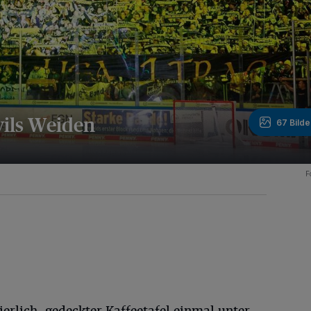
vils Weiden
67 Bilde
F