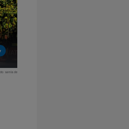
r
oto: samla.de