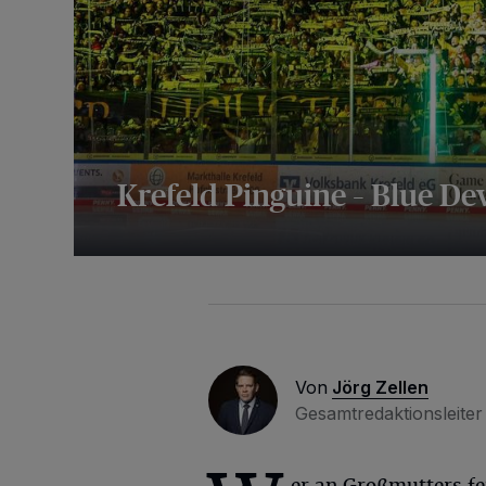
Krefeld Pinguine – Blue De
67 Bilder
Von
Jörg Zellen
Gesamtredaktionsleiter