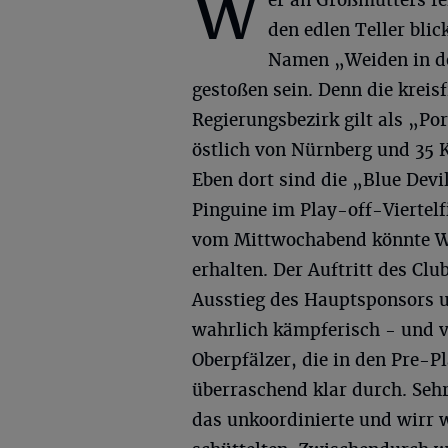
W
er an Großmutters fe
den edlen Teller blic
Namen „Weiden in der
gestoßen sein. Denn die kreis
Regierungsbezirk gilt als „Por
östlich von Nürnberg und 35 
Eben dort sind die „Blue Devi
Pinguine im Play-off-Viertelf
vom Mittwochabend könnte We
erhalten. Der Auftritt des Cl
Ausstieg des Hauptsponsors 
wahrlich kämpferisch - und vo
Oberpfälzer, die in den Pre-
überraschend klar durch. Seh
das unkoordinierte und wirr 