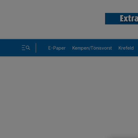
E-Paper
Kempen/Tönisvorst
Krefeld