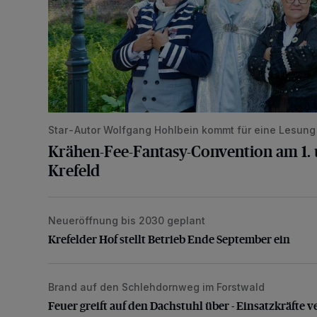
Star-Autor Wolfgang Hohlbein kommt für eine Lesung 
Krähen-Fee-Fantasy-Convention am 1. u
Krefeld
Neueröffnung bis 2030 geplant
Krefelder Hof stellt Betrieb Ende September ein
Krefelder Hof stellt Betrieb Ende September ein
Brand auf den Schlehdornweg im Forstwald
Feuer greift auf den Dachstuhl über - Einsatzkräfte 
Feuer greift auf den Dachstuhl über - Einsatzkräfte