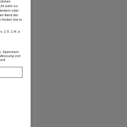
führten
cht mehr so
 ändern oder
ren Rand der
 finden Sie in
1 S. 1 lit. a
n. Speichern
, Messung von
 und