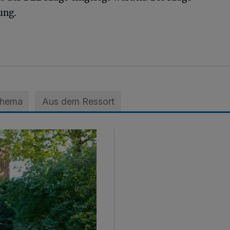
ung.
Thema
Aus dem Ressort
st in Krefeld