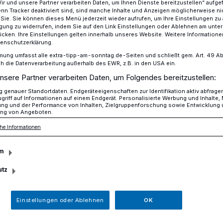
Wir und unsere Partner verarbeiten Daten, um Ihnen Dienste bereitzustellen“ aufge
n Tracker deaktiviert sind, sind manche Inhalte und Anzeigen möglicherweise ni
r Sie. Sie können dieses Menü jederzeit wieder aufrufen, um Ihre Einstellungen zu
ligung zu widerrufen, indem Sie auf den Link Einstellungen oder Ablehnen am unte
icken. Ihre Einstellungen gelten innerhalb unseres Website. Weitere Informationen
e: KEV gegen EV Landshut wird mit 5:0 gewertet
tenschutzerklärung.
mung umfasst alle extra-tipp-am-sonntag.de-Seiten und schließt gem. Art. 49 Abs. 
die Datenverarbeitung außerhalb des EWR, z.B. in den USA ein.
nsere Partner verarbeiten Daten, um Folgendes bereitzustellen:
genauer Standortdaten. Endgeräteeigenschaften zur Identifikation aktiv abfrage
V Landshut wird
griff auf Informationen auf einem Endgerät. Personalisierte Werbung und Inhalte
ung und der Performance von Inhalten, Zielgruppenforschung sowie Entwicklung
ng von Angeboten.
rtet
he Informationen
m
er Deutschen Eishockey Liga 2 (DEL2)
utz
er Partie Krefeld Pinguine gegen den EV
ellschaft gemäß Paragraph 11 (3) und 11
Einstellungen oder Ablehnen
OK
 für die Absage war, dass der Gastclub
en Vorgaben der Spielordnung angereist