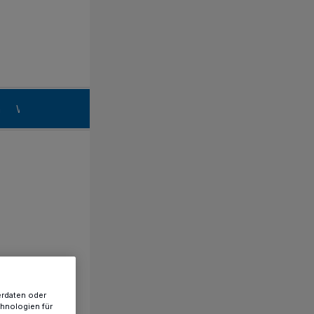
n
Willich
erdaten oder
chnologien für