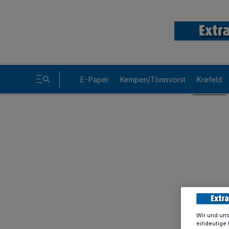
E-Paper
Kempen/Tönisvorst
Krefeld
Wir und un
eindeutige 