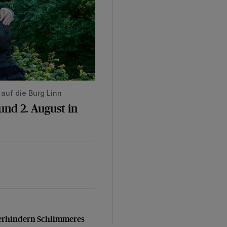
auf die Burg Linn
nd 2. August in
verhindern Schlimmeres
 verhindern Schlimmeres