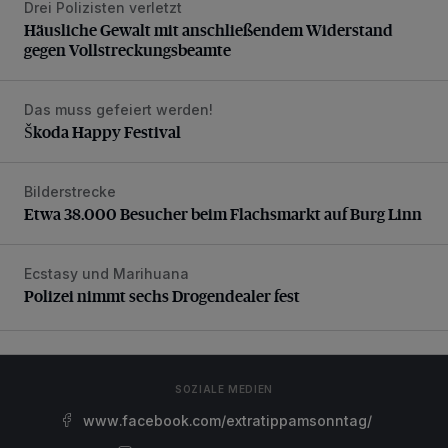
Drei Polizisten verletzt
Häusliche Gewalt mit anschließendem Widerstand gegen V
Häusliche Gewalt mit anschließendem Widerstand
gegen Vollstreckungsbeamte
Das muss gefeiert werden!
Škoda Happy Festival
Škoda Happy Festival
Bilderstrecke
Etwa 38.000 Besucher beim Flachsmarkt auf Burg Linn
Etwa 38.000 Besucher beim Flachsmarkt auf Burg Linn
Ecstasy und Marihuana
Polizei nimmt sechs Drogendealer fest
Polizei nimmt sechs Drogendealer fest
SOZIALE MEDIEN
www.facebook.com/extratippamsonntag/