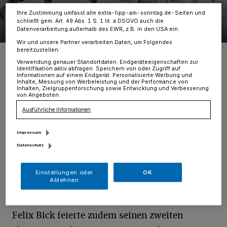
Ihre Zustimmung umfasst alle extra-tipp-am-sonntag.de-Seiten und
schließt gem. Art. 49 Abs. 1 S. 1 lit. a DSGVO auch die
34 Bilder
5:0 Heimerfolg
Datenverarbeitung außerhalb des EWR, z.B. in den USA ein.
Wir und unsere Partner verarbeiten Daten, um Folgendes
34 Bilder
Foto: samla.de
bereitzustellen:
Verwendung genauer Standortdaten. Endgeräteeigenschaften zur
Identifikation aktiv abfragen. Speichern von oder Zugriff auf
Informationen auf einem Endgerät. Personalisierte Werbung und
Inhalte, Messung von Werbeleistung und der Performance von
Inhalten, Zielgruppenforschung sowie Entwicklung und Verbesserung
von Angeboten.
Von der Redaktion
Ausführliche Informationen
D
Impressum
ie Mannschaft von Thomas Popiesch
Datenschutz
überzeugte insbesondere durch eine
geschlossene Mannschaftsleistung und zeigte
Einstellungen oder
OK
Ablehnen
ab dem zweiten Drittel klare Überlegenheit.
Felix Bick feierte zudem seinen zweiten