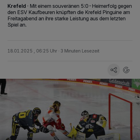
Krefeld
·
Mit einem souveränen 5:0-Heimerfolg gegen
den ESV Kaufbeuren knüpften die Krefeld Pinguine am
Freitagabend an ihre starke Leistung aus dem letzten
Spiel an.
18.01.2025 , 06:25 Uhr
3 Minuten Lesezeit
Wir und unsere
-Partner speichern und greifen auf
218
personenbezogene Daten wie Browserdaten oder eindeutige
Kennungen auf Ihrem Gerät zu. Durch Auswahl von OK aktivieren Sie
Tracking-Technologien für die unter „Wir und unsere Partner
verarbeiten Daten, um Ihnen Dienste bereitzustellen“ aufgeführten
Zwecke. Wenn Tracker deaktiviert sind, sind manche Inhalte und
Anzeigen möglicherweise nicht mehr so relevant für Sie. Sie können
dieses Menü jederzeit wieder aufrufen, um Ihre Einstellungen zu
ändern oder Ihre Einwilligung zu widerrufen, indem Sie auf den Link
Einstellungen oder Ablehnen am unteren Rand der Webseite klicken.
Ihre Einstellungen gelten innerhalb unseres Website. Weitere
Informationen finden Sie in unserer Datenschutzerklärung.