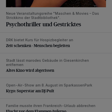
Neue Veranstaltungsreihe "Maschen & Movies – Das
Strickkino der Stadtbibliothek".
Psychothriller und Gestricktes
DRK bietet Kurs für Hospizbegleiter an
Zeit schenken - Menschen begleiten
Zeit schenken - Menschen begleiten
Stadt lässt marodes Gebäude in Giesenkirchen
Altes Kino wird abgerissen
entfernen
Altes Kino wird abgerissen
Open-Air-Show am 8. August im SparkassenPark
Kygo: Superstar am DJ-Pult
Kygo: Superstar am DJ-Pult
Familie musste ihren Frankreich-Urlaub abbrechen
Flucht vor dem Flammen-Inferno
Flucht vor dem Flammen-Inferno