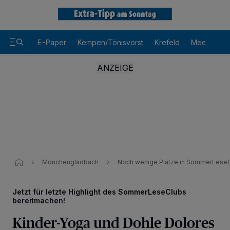
E-Paper
Kempen/Tönisvorst
Krefeld
Meerbusch
Mönchengladbach
Noch wenige Plätze in SommerLeseCl
Jetzt für letzte Highlight des SommerLeseClubs
bereitmachen!
Wir und unsere
-Partner speichern und greifen auf
218
Kinder-Yoga und Dohle Dolores
personenbezogene Daten wie Browserdaten oder eindeutige
Kennungen auf Ihrem Gerät zu. Durch Auswahl von OK aktivieren Sie