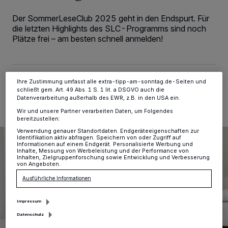
Tracking-Technologien für die unter „Wir und unsere Partner
verarbeiten Daten, um Ihnen Dienste bereitzustellen“ aufgeführten
Der SommerLeseClub 2025 geht in den Endspurt. Für
Zwecke. Wenn Tracker deaktiviert sind, sind manche Inhalte und
die letzten Highlights des SLC-Programms sind noch
Anzeigen möglicherweise nicht mehr so relevant für Sie. Sie können
dieses Menü jederzeit wieder aufrufen, um Ihre Einstellungen zu
Plätze frei – am besten schnell anmelden!
ändern oder Ihre Einwilligung zu widerrufen, indem Sie auf den Link
Einstellungen oder Ablehnen am unteren Rand der Webseite klicken.
Ihre Einstellungen gelten innerhalb unseres Website. Weitere
Informationen finden Sie in unserer Datenschutzerklärung.
04.08.2025 , 12:26 Uhr
Eine Minute Lesezeit
Ihre Zustimmung umfasst alle extra-tipp-am-sonntag.de-Seiten und
schließt gem. Art. 49 Abs. 1 S. 1 lit. a DSGVO auch die
Datenverarbeitung außerhalb des EWR, z.B. in den USA ein.
Wir und unsere Partner verarbeiten Daten, um Folgendes
bereitzustellen:
Verwendung genauer Standortdaten. Endgeräteeigenschaften zur
Identifikation aktiv abfragen. Speichern von oder Zugriff auf
Informationen auf einem Endgerät. Personalisierte Werbung und
Inhalte, Messung von Werbeleistung und der Performance von
Inhalten, Zielgruppenforschung sowie Entwicklung und Verbesserung
von Angeboten.
Ausführliche Informationen
Impressum
Datenschutz