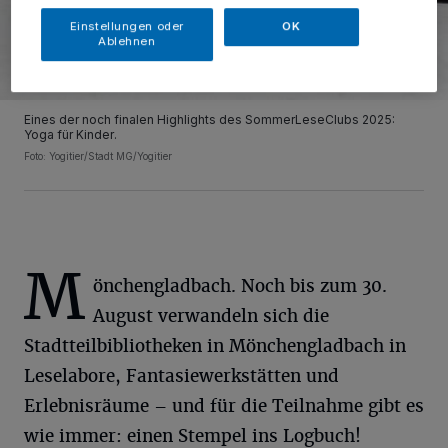
Einstellungen oder
OK
Ablehnen
Eines der noch finalen Highlights des SommerLeseClubs 2025:
Yoga für Kinder.
Foto: Yogitier/Stadt MG/Yogitier
M
önchengladbach. Noch bis zum 30.
August verwandeln sich die
Stadtteilbibliotheken in Mönchengladbach in
Leselabore, Fantasiewerkstätten und
Erlebnisräume – und für die Teilnahme gibt es
wie immer: einen Stempel ins Logbuch!