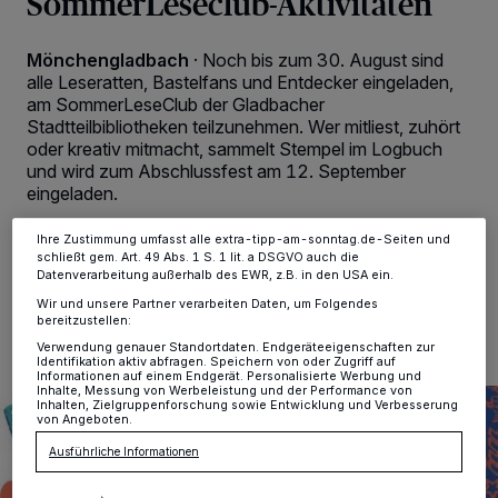
SommerLeseclub-Aktivitäten
Wir und unsere
-Partner speichern und greifen auf
218
personenbezogene Daten wie Browserdaten oder eindeutige
Kennungen auf Ihrem Gerät zu. Durch Auswahl von OK aktivieren Sie
Mönchengladbach
·
Noch bis zum 30. August sind
Tracking-Technologien für die unter „Wir und unsere Partner
alle Leseratten, Bastelfans und Entdecker eingeladen,
verarbeiten Daten, um Ihnen Dienste bereitzustellen“ aufgeführten
am SommerLeseClub der Gladbacher
Zwecke. Wenn Tracker deaktiviert sind, sind manche Inhalte und
Anzeigen möglicherweise nicht mehr so relevant für Sie. Sie können
Stadtteilbibliotheken teilzunehmen. Wer mitliest, zuhört
dieses Menü jederzeit wieder aufrufen, um Ihre Einstellungen zu
oder kreativ mitmacht, sammelt Stempel im Logbuch
ändern oder Ihre Einwilligung zu widerrufen, indem Sie auf den Link
und wird zum Abschlussfest am 12. September
Einstellungen oder Ablehnen am unteren Rand der Webseite klicken.
eingeladen.
Ihre Einstellungen gelten innerhalb unseres Website. Weitere
Informationen finden Sie in unserer Datenschutzerklärung.
Ihre Zustimmung umfasst alle extra-tipp-am-sonntag.de-Seiten und
schließt gem. Art. 49 Abs. 1 S. 1 lit. a DSGVO auch die
Datenverarbeitung außerhalb des EWR, z.B. in den USA ein.
09.07.2025 , 10:53 Uhr
2 Minuten Lesezeit
Wir und unsere Partner verarbeiten Daten, um Folgendes
bereitzustellen:
Verwendung genauer Standortdaten. Endgeräteeigenschaften zur
Identifikation aktiv abfragen. Speichern von oder Zugriff auf
Informationen auf einem Endgerät. Personalisierte Werbung und
Inhalte, Messung von Werbeleistung und der Performance von
Inhalten, Zielgruppenforschung sowie Entwicklung und Verbesserung
von Angeboten.
Ausführliche Informationen