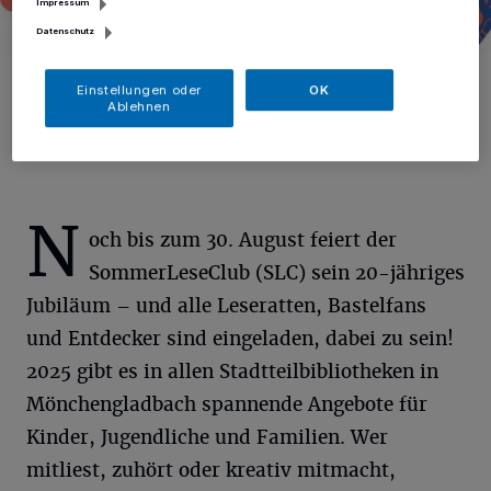
Impressum
Datenschutz
SommerLeseClub
Einstellungen oder
OK
Foto: Fachstelle Öffentliche Bibliotheken NRW
Ablehnen
N
och bis zum 30. August feiert der
SommerLeseClub (SLC) sein 20-jähriges
Jubiläum – und alle Leseratten, Bastelfans
und Entdecker sind eingeladen, dabei zu sein!
2025 gibt es in allen Stadtteilbibliotheken in
Mönchengladbach spannende Angebote für
Kinder, Jugendliche und Familien. Wer
mitliest, zuhört oder kreativ mitmacht,