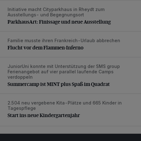
Initiative macht Cityparkhaus in Rheydt zum
ParkhausArt: Finissage und neue Ausstellung
Ausstellungs- und Begegnungsort
ParkhausArt: Finissage und neue Ausstellung
Familie musste ihren Frankreich-Urlaub abbrechen
Flucht vor dem Flammen-Inferno
Flucht vor dem Flammen-Inferno
JuniorUni konnte mit Unterstützung der SMS group
Summercamp ist MINT plus Spaß im Quadrat
Ferienangebot auf vier parallel laufende Camps
verdoppeln
Summercamp ist MINT plus Spaß im Quadrat
2.504 neu vergebene Kita-Plätze und 665 Kinder in
Start ins neue Kindergartenjahr
Tagespflege
Start ins neue Kindergartenjahr