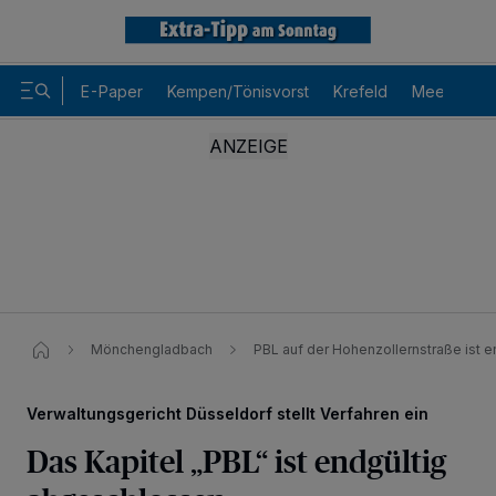
E-Paper
Kempen/Tönisvorst
Krefeld
Meerbusch
Mönchengladbach
PBL auf der Hohenzollernstraße ist e
Verwaltungsgericht Düsseldorf stellt Verfahren ein
Das Kapitel „PBL“ ist endgültig
Wir und unsere
-Partner speichern und greifen auf
218