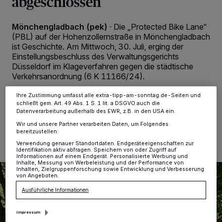
abgeschlossen
personenbezogene Daten wie Browserdaten oder eindeutige
Kennungen auf Ihrem Gerät zu. Durch Auswahl von OK aktivieren Sie
Tracking-Technologien für die unter „Wir und unsere Partner
Mönchengladbach (pek)
·
Die „Protected Bike Lane“
verarbeiten Daten, um Ihnen Dienste bereitzustellen“ aufgeführten
(PBL) auf der Hohenzollernstraße in Mönchengladbach
Zwecke. Wenn Tracker deaktiviert sind, sind manche Inhalte und
Anzeigen möglicherweise nicht mehr so relevant für Sie. Sie können
ist Geschichte. Am Mittwoch, 30. Juli, erging der
dieses Menü jederzeit wieder aufrufen, um Ihre Einstellungen zu
Einstellungsbeschluss des Verwaltungsgerichts
ändern oder Ihre Einwilligung zu widerrufen, indem Sie auf den Link
Düsseldorf im Klageverfahren gegen die städtische
Einstellungen oder Ablehnen am unteren Rand der Webseite klicken.
Verkehrsanordnung (6 K 11166/24).
Ihre Einstellungen gelten innerhalb unseres Website. Weitere
Informationen finden Sie in unserer Datenschutzerklärung.
Ihre Zustimmung umfasst alle extra-tipp-am-sonntag.de-Seiten und
schließt gem. Art. 49 Abs. 1 S. 1 lit. a DSGVO auch die
Datenverarbeitung außerhalb des EWR, z.B. in den USA ein.
01.08.2025 , 09:19 Uhr
Eine Minute Lesezeit
Wir und unsere Partner verarbeiten Daten, um Folgendes
bereitzustellen:
Verwendung genauer Standortdaten. Endgeräteeigenschaften zur
Identifikation aktiv abfragen. Speichern von oder Zugriff auf
Informationen auf einem Endgerät. Personalisierte Werbung und
Inhalte, Messung von Werbeleistung und der Performance von
Inhalten, Zielgruppenforschung sowie Entwicklung und Verbesserung
von Angeboten.
Ausführliche Informationen
Impressum