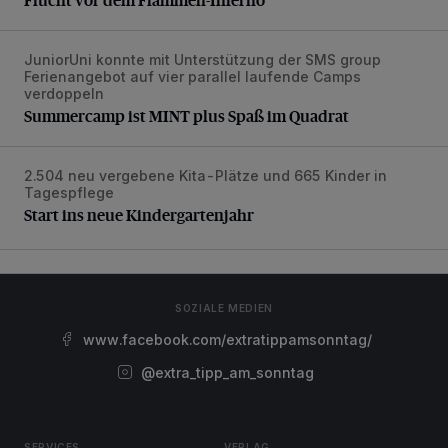
JuniorUni konnte mit Unterstützung der SMS group
Summercamp ist MINT plus Spaß im Quadrat
Ferienangebot auf vier parallel laufende Camps
verdoppeln
Summercamp ist MINT plus Spaß im Quadrat
2.504 neu vergebene Kita-Plätze und 665 Kinder in
Start ins neue Kindergartenjahr
Tagespflege
Start ins neue Kindergartenjahr
SOZIALE MEDIEN
www.facebook.com/extratippamsonntag/
@extra_tipp_am_sonntag
SERVICES
VERLAG