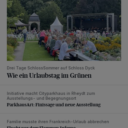
Drei Tage SchlossSommer auf Schloss Dyck
Wie ein Urlaubstag im Grünen
Initiative macht Cityparkhaus in Rheydt zum
ParkhausArt: Finissage und neue Ausstellung
Ausstellungs- und Begegnungsort
ParkhausArt: Finissage und neue Ausstellung
Familie musste ihren Frankreich-Urlaub abbrechen
Flucht vor dem Flammen-Inferno
Flucht vor dem Flammen-Inferno