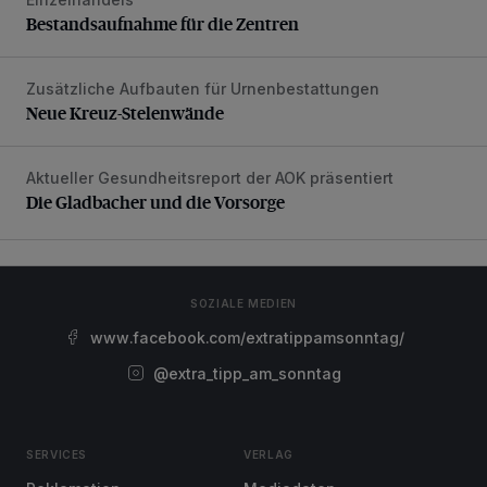
Bestandsaufnahme für die Zentren
Zusätzliche Aufbauten für Urnenbestattungen
Neue Kreuz-Stelenwände
Neue Kreuz-Stelenwände
Aktueller Gesundheitsreport der AOK präsentiert
Die Gladbacher und die Vorsorge
Die Gladbacher und die Vorsorge
SOZIALE MEDIEN
www.facebook.com/extratippamsonntag/
@extra_tipp_am_sonntag
SERVICES
VERLAG