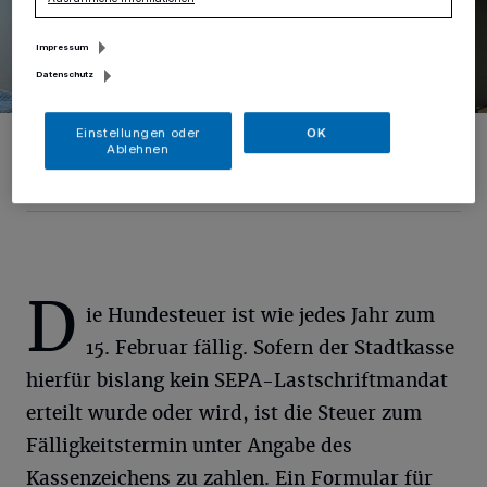
Impressum
Datenschutz
Einstellungen oder
OK
„Schoßhündchen“ oder nicht – Hundebesitzer werden jetzt wieder
Ablehnen
zur Kasse gebeten.
Foto: Petra Käding
D
ie Hundesteuer ist wie jedes Jahr zum
15. Februar fällig. Sofern der Stadtkasse
hierfür bislang kein SEPA-Lastschriftmandat
erteilt wurde oder wird, ist die Steuer zum
Fälligkeitstermin unter Angabe des
Kassenzeichens zu zahlen. Ein Formular für