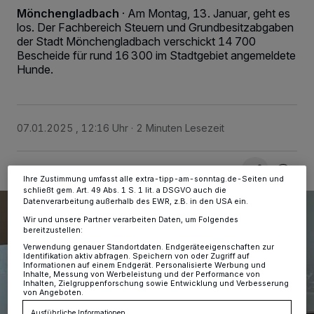
Mönchengladbach
·
Am Montag, 13. Januar, geht es
los. Der Fachbereich Steuern und Grundbesitzabgaben
Wir und unsere
-Partner speichern und greifen auf
218
der Stadt Mönchengladbach verschickt 14 700
personenbezogene Daten wie Browserdaten oder eindeutige
Bescheide für rund 16 300 im Stadtgebiet angemeldete
Kennungen auf Ihrem Gerät zu. Durch Auswahl von OK aktivieren Sie
Hunde.
Tracking-Technologien für die unter „Wir und unsere Partner
verarbeiten Daten, um Ihnen Dienste bereitzustellen“ aufgeführten
Zwecke. Wenn Tracker deaktiviert sind, sind manche Inhalte und
Anzeigen möglicherweise nicht mehr so relevant für Sie. Sie können
dieses Menü jederzeit wieder aufrufen, um Ihre Einstellungen zu
07.01.2025 , 12:16 Uhr
2 Minuten Lesezeit
ändern oder Ihre Einwilligung zu widerrufen, indem Sie auf den Link
Einstellungen oder Ablehnen am unteren Rand der Webseite klicken.
Ihre Einstellungen gelten innerhalb unseres Website. Weitere
Informationen finden Sie in unserer Datenschutzerklärung.
Ihre Zustimmung umfasst alle extra-tipp-am-sonntag.de-Seiten und
schließt gem. Art. 49 Abs. 1 S. 1 lit. a DSGVO auch die
Datenverarbeitung außerhalb des EWR, z.B. in den USA ein.
Wir und unsere Partner verarbeiten Daten, um Folgendes
bereitzustellen:
Verwendung genauer Standortdaten. Endgeräteeigenschaften zur
Identifikation aktiv abfragen. Speichern von oder Zugriff auf
Informationen auf einem Endgerät. Personalisierte Werbung und
Inhalte, Messung von Werbeleistung und der Performance von
Inhalten, Zielgruppenforschung sowie Entwicklung und Verbesserung
von Angeboten.
Ausführliche Informationen