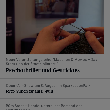
Neue Veranstaltungsreihe "Maschen & Movies – Das
Strickkino der Stadtbibliothek".
Psychothriller und Gestricktes
Open-Air-Show am 8. August im SparkassenPark
Kygo: Superstar am DJ-Pult
Kygo: Superstar am DJ-Pult
Büro Stadt + Handel untersucht Bestand des
Bestandsaufnahme für die Zentren
Einzelhandels