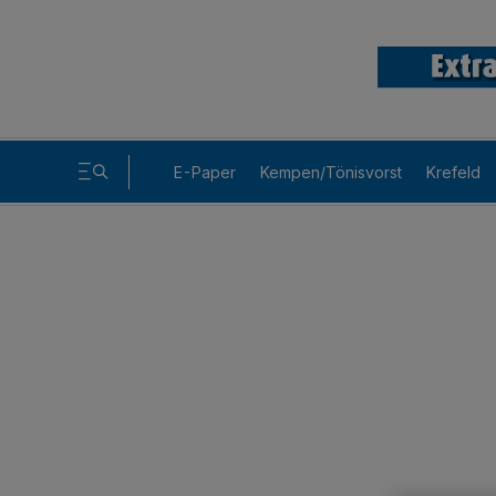
E-Paper
Kempen/Tönisvorst
Krefeld