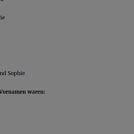
ie
und Sophie
n Vornamen waren: