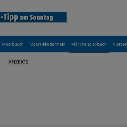
Meerbusch
Moers/Niederrhein
Mönchengladbach
Vierse