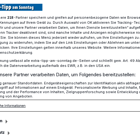
sere
-Partner speichern und greifen auf personenbezogene Daten wie Brows
218
Kennungen auf Ihrem Gerät zu. Durch Auswahl von OK aktivieren Sie Tracking-Te
esamt MG registrierte 4 165 Geburten in 2024
Wir und unsere Partner verarbeiten Daten, um Ihnen Dienste bereitzustellen“ aufge
n Tracker deaktiviert sind, sind manche Inhalte und Anzeigen möglicherweise ni
r Sie. Sie können dieses Menü jederzeit wieder aufrufen, um Ihre Einstellungen zu
ligung zu widerrufen, indem Sie auf den Link Einstellungen oder Ablehnen am unte
icken. Ihre Einstellungen gelten innerhalb unseres Website. Weitere Informationen
ynamen
tenschutzerklärung.
ah auf Platz 1
mung umfasst alle extra-tipp-am-sonntag.de-Seiten und schließt gem. Art. 49 Abs. 
die Datenverarbeitung außerhalb des EWR, z.B. in den USA ein.
nsere Partner verarbeiten Daten, um Folgendes bereitzustellen:
genauer Standortdaten. Endgeräteeigenschaften zur Identifikation aktiv abfrage
Emilia und Lia – diese weiblichen
griff auf Informationen auf einem Endgerät. Personalisierte Werbung und Inhalte
ung und der Performance von Inhalten, Zielgruppenforschung sowie Entwicklung
Mönchengladbach am häufigsten gewählt.
ng von Angeboten.
en landete im vergangenen Jahr Noah auf
he Informationen
d Ben.
m
utz