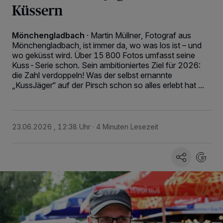
Küssern
Mönchengladbach
·
Martin Müllner, Fotograf aus
Mönchengladbach, ist immer da, wo was los ist – und
wo geküsst wird. Über 15 800 Fotos umfasst seine
Kuss-Serie schon. Sein ambitioniertes Ziel für 2026:
die Zahl verdoppeln! Was der selbst ernannte
„KussJäger“ auf der Pirsch schon so alles erlebt hat ...
23.06.2026 , 12:38 Uhr
4 Minuten Lesezeit
Wir und unsere
-Partner speichern und greifen auf
218
personenbezogene Daten wie Browserdaten oder eindeutige
Kennungen auf Ihrem Gerät zu. Durch Auswahl von OK aktivieren Sie
Tracking-Technologien für die unter „Wir und unsere Partner
verarbeiten Daten, um Ihnen Dienste bereitzustellen“ aufgeführten
Zwecke. Wenn Tracker deaktiviert sind, sind manche Inhalte und