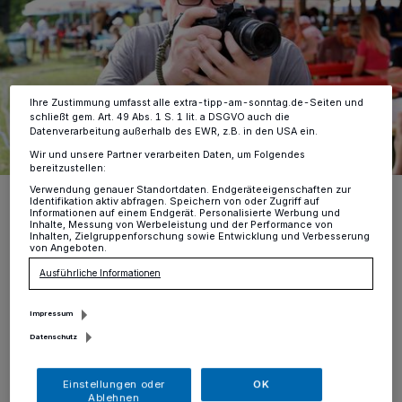
Anzeigen möglicherweise nicht mehr so relevant für Sie. Sie können
dieses Menü jederzeit wieder aufrufen, um Ihre Einstellungen zu
ändern oder Ihre Einwilligung zu widerrufen, indem Sie auf den Link
Einstellungen oder Ablehnen am unteren Rand der Webseite klicken.
Ihre Einstellungen gelten innerhalb unseres Website. Weitere
Informationen finden Sie in unserer Datenschutzerklärung.
Ihre Zustimmung umfasst alle extra-tipp-am-sonntag.de-Seiten und
schließt gem. Art. 49 Abs. 1 S. 1 lit. a DSGVO auch die
Datenverarbeitung außerhalb des EWR, z.B. in den USA ein.
Wir und unsere Partner verarbeiten Daten, um Folgendes
bereitzustellen:
Verwendung genauer Standortdaten. Endgeräteeigenschaften zur
Immer auf der Jagd nach Küssern, hier auf der Bierbörse in
Identifikation aktiv abfragen. Speichern von oder Zugriff auf
Mönchengladbach: Fotograf Martin Müllner.
Informationen auf einem Endgerät. Personalisierte Werbung und
Inhalte, Messung von Werbeleistung und der Performance von
Foto: Rick, Markus/Markus Rick (rick)
Inhalten, Zielgruppenforschung sowie Entwicklung und Verbesserung
von Angeboten.
Ausführliche Informationen
Impressum
Von Petra Käding
Datenschutz
Einstellungen oder
OK
ngefangen hat alles auf dem
Ablehnen