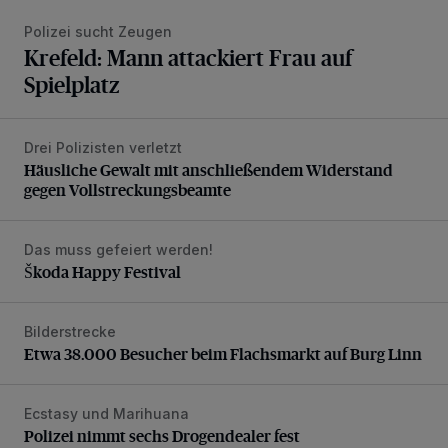
Polizei sucht Zeugen
Krefeld: Mann attackiert Frau auf
Spielplatz
Drei Polizisten verletzt
Häusliche Gewalt mit anschließendem Widerstand gegen V
Häusliche Gewalt mit anschließendem Widerstand
gegen Vollstreckungsbeamte
Das muss gefeiert werden!
Škoda Happy Festival
Škoda Happy Festival
Bilderstrecke
Etwa 38.000 Besucher beim Flachsmarkt auf Burg Linn
Etwa 38.000 Besucher beim Flachsmarkt auf Burg Linn
Ecstasy und Marihuana
Polizei nimmt sechs Drogendealer fest
Polizei nimmt sechs Drogendealer fest