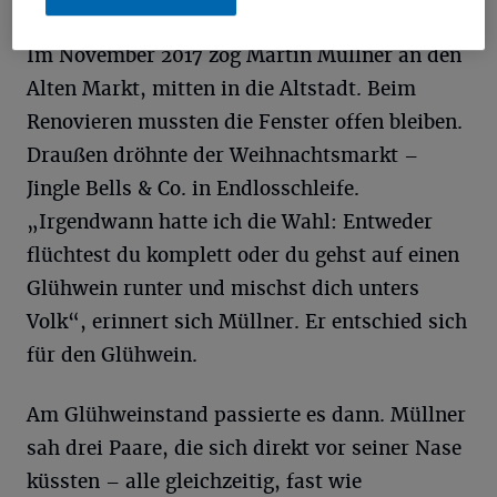
A
Weihnachtsmarkt in Mönchengladbach.
Im November 2017 zog Martin Müllner an den
Alten Markt, mitten in die Altstadt. Beim
Renovieren mussten die Fenster offen bleiben.
Draußen dröhnte der Weihnachtsmarkt –
Jingle Bells & Co. in Endlosschleife.
„Irgendwann hatte ich die Wahl: Entweder
flüchtest du komplett oder du gehst auf einen
Glühwein runter und mischst dich unters
Volk“, erinnert sich Müllner. Er entschied sich
für den Glühwein.
Am Glühweinstand passierte es dann. Müllner
sah drei Paare, die sich direkt vor seiner Nase
küssten – alle gleichzeitig, fast wie