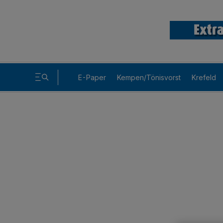
E-Paper
Kempen/Tönisvorst
Krefeld