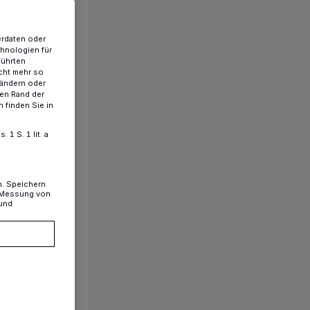
erdaten oder
chnologien für
führten
cht mehr so
 ändern oder
ren Rand der
 finden Sie in
1 S. 1 lit. a
n. Speichern
, Messung von
 und