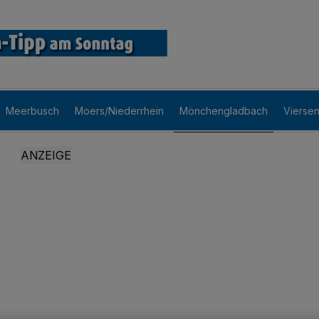
Meerbusch
Moers/Niederrhein
Mönchengladbach
Vierse