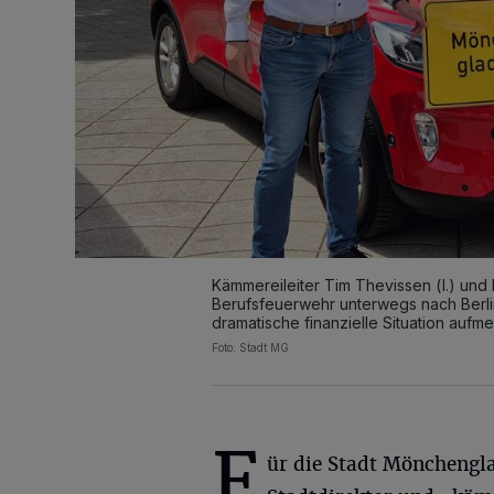
Kämmereileiter Tim Thevissen (l.) un
Berufsfeuerwehr unterwegs nach Berl
dramatische finanzielle Situation auf
Foto: Stadt MG
F
ür die Stadt Mönchengl