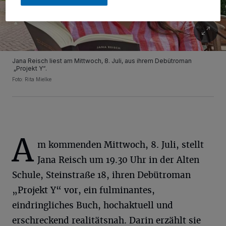
Jana Reisch liest am Mittwoch, 8. Juli, aus ihrem Debütroman
„Projekt Y“.
Foto: Rita Mielke
A
m kommenden Mittwoch, 8. Juli, stellt
Jana Reisch um 19.30 Uhr in der Alten
Schule, Steinstraße 18, ihren Debütroman
„Projekt Y“ vor, ein fulminantes,
eindringliches Buch, hochaktuell und
erschreckend realitätsnah. Darin erzählt sie