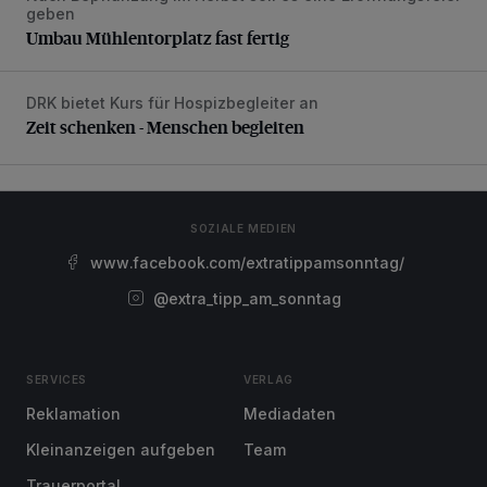
geben
Umbau Mühlentorplatz fast fertig
DRK bietet Kurs für Hospizbegleiter an
Zeit schenken - Menschen begleiten
Zeit schenken - Menschen begleiten
SOZIALE MEDIEN
www.facebook.com/extratippamsonntag/
@extra_tipp_am_sonntag
SERVICES
VERLAG
Reklamation
Mediadaten
Kleinanzeigen aufgeben
Team
Trauerportal