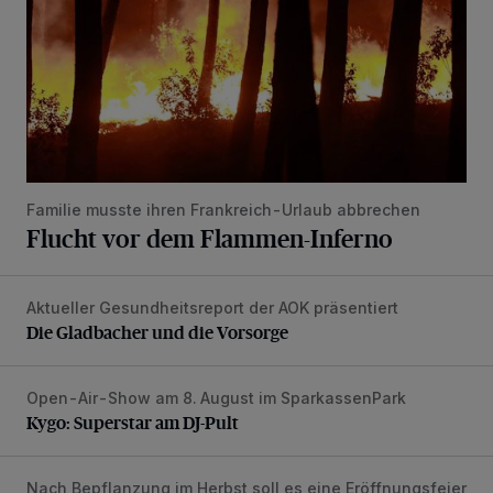
Familie musste ihren Frankreich-Urlaub abbrechen
Flucht vor dem Flammen-Inferno
Aktueller Gesundheitsreport der AOK präsentiert
Die Gladbacher und die Vorsorge
Die Gladbacher und die Vorsorge
Open-Air-Show am 8. August im SparkassenPark
Kygo: Superstar am DJ-Pult
Kygo: Superstar am DJ-Pult
Nach Bepflanzung im Herbst soll es eine Eröffnungsfeier
Umbau Mühlentorplatz fast fertig