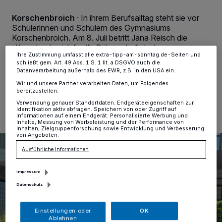
Anzeigen möglicherweise nicht mehr so relevant für Sie. Sie können
dieses Menü jederzeit wieder aufrufen, um Ihre Einstellungen zu
Korschenbroich
·
In ihrem Berufsalltag steht sie vor
ändern oder Ihre Einwilligung zu widerrufen, indem Sie auf den Link
Schülerinnen und Schülern des Gymnasiums
Einstellungen oder Ablehnen am unteren Rand der Webseite klicken.
Ihre Einstellungen gelten innerhalb unseres Website. Weitere
Korschenbroich. Am 8. Juli betritt Jana Reisch die
Informationen finden Sie in unserer Datenschutzerklärung.
„Korschenbroich liest“-Bühne als Autorin.
Ihre Zustimmung umfasst alle extra-tipp-am-sonntag.de-Seiten und
schließt gem. Art. 49 Abs. 1 S. 1 lit. a DSGVO auch die
Datenverarbeitung außerhalb des EWR, z.B. in den USA ein.
Wir und unsere Partner verarbeiten Daten, um Folgendes
05.07.2026 , 15:00 Uhr
Eine Minute Lesezeit
bereitzustellen:
Verwendung genauer Standortdaten. Endgeräteeigenschaften zur
Identifikation aktiv abfragen. Speichern von oder Zugriff auf
Informationen auf einem Endgerät. Personalisierte Werbung und
Inhalte, Messung von Werbeleistung und der Performance von
Inhalten, Zielgruppenforschung sowie Entwicklung und Verbesserung
von Angeboten.
Ausführliche Informationen
Impressum
Datenschutz
Einstellungen oder
OK
Ablehnen