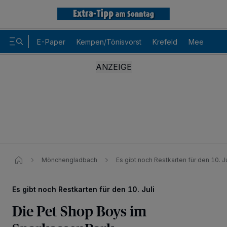
E-Paper
Kempen/Tönisvorst
Krefeld
Meerbusch
Mönchengladbach
Es gibt noch Restkarten für den 10. Ju
Es gibt noch Restkarten für den 10. Juli
Die Pet Shop Boys im
Wir und unsere
-Partner speichern und greifen auf
218