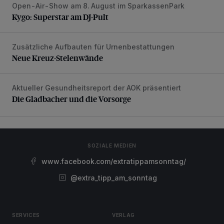
Open-Air-Show am 8. August im SparkassenPark
Kygo: Superstar am DJ-Pult
Kygo: Superstar am DJ-Pult
Zusätzliche Aufbauten für Urnenbestattungen
Neue Kreuz-Stelenwände
Neue Kreuz-Stelenwände
Aktueller Gesundheitsreport der AOK präsentiert
Die Gladbacher und die Vorsorge
Die Gladbacher und die Vorsorge
SOZIALE MEDIEN
www.facebook.com/extratippamsonntag/
@extra_tipp_am_sonntag
SERVICES
VERLAG