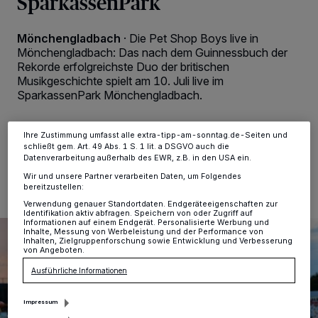
SparkassenPark
personenbezogene Daten wie Browserdaten oder eindeutige
Kennungen auf Ihrem Gerät zu. Durch Auswahl von OK aktivieren Sie
Tracking-Technologien für die unter „Wir und unsere Partner
Mönchengladbach
·
Die Pet Shop Boys live in
verarbeiten Daten, um Ihnen Dienste bereitzustellen“ aufgeführten
Zwecke. Wenn Tracker deaktiviert sind, sind manche Inhalte und
Mönchengladbach: Das nach dem Guinnessbuch der
Anzeigen möglicherweise nicht mehr so relevant für Sie. Sie können
Rekorde erfolgreichste Duo der britischen
dieses Menü jederzeit wieder aufrufen, um Ihre Einstellungen zu
Musikgeschichte spielt am 10. Juli live im
ändern oder Ihre Einwilligung zu widerrufen, indem Sie auf den Link
SparkassenPark Mönchengladbach.
Einstellungen oder Ablehnen am unteren Rand der Webseite klicken.
Ihre Einstellungen gelten innerhalb unseres Website. Weitere
Informationen finden Sie in unserer Datenschutzerklärung.
Ihre Zustimmung umfasst alle extra-tipp-am-sonntag.de-Seiten und
schließt gem. Art. 49 Abs. 1 S. 1 lit. a DSGVO auch die
04.07.2026 , 14:00 Uhr
2 Minuten Lesezeit
Datenverarbeitung außerhalb des EWR, z.B. in den USA ein.
Wir und unsere Partner verarbeiten Daten, um Folgendes
bereitzustellen:
Verwendung genauer Standortdaten. Endgeräteeigenschaften zur
Identifikation aktiv abfragen. Speichern von oder Zugriff auf
Informationen auf einem Endgerät. Personalisierte Werbung und
Inhalte, Messung von Werbeleistung und der Performance von
Inhalten, Zielgruppenforschung sowie Entwicklung und Verbesserung
von Angeboten.
Ausführliche Informationen
Impressum