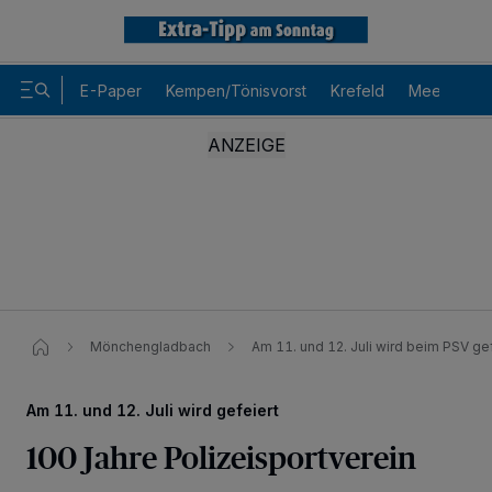
E-Paper
Kempen/Tönisvorst
Krefeld
Meerbusch
Mönchengladbach
Am 11. und 12. Juli wird beim PSV ge
Am 11. und 12. Juli wird gefeiert
100 Jahre Polizeisportverein
Wir und unsere
-Partner speichern und greifen auf
218
personenbezogene Daten wie Browserdaten oder eindeutige