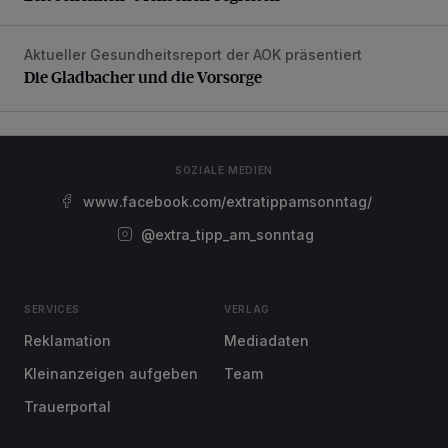
Aktueller Gesundheitsreport der AOK präsentiert
Die Gladbacher und die Vorsorge
Die Gladbacher und die Vorsorge
SOZIALE MEDIEN
www.facebook.com/extratippamsonntag/
@extra_tipp_am_sonntag
SERVICES
VERLAG
Reklamation
Mediadaten
Kleinanzeigen aufgeben
Team
Trauerportal