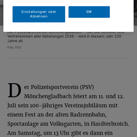
Einstellungen oder
OK
Ablehnen
Der Polizeisportverein Mönchengladbach - hier die Vertreter und
Vertreterinnen aller Abteilungen 2026 - wird in diesem Jahr 100
Jahre alt.
Foto: PSV
D
er Polizeisportverein (PSV)
Mönchengladbach feiert am 11. und 12.
Juli sein 100-jähriges Vereinsjubiläum mit
einem Fest an der alten Radrennbahn,
Sportanlage am Volksgarten, in Hardterbroich.
Am Samstag, um 13 Uhr gibt es dann ein