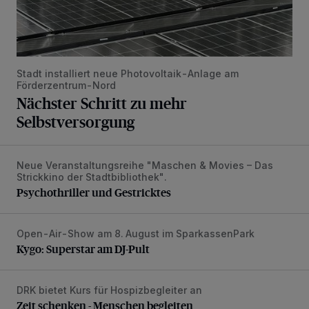
Stadt installiert neue Photovoltaik-Anlage am
Förderzentrum-Nord
Nächster Schritt zu mehr
Selbstversorgung
Neue Veranstaltungsreihe "Maschen & Movies – Das
Psychothriller und Gestricktes
Strickkino der Stadtbibliothek".
Psychothriller und Gestricktes
Open-Air-Show am 8. August im SparkassenPark
Kygo: Superstar am DJ-Pult
Kygo: Superstar am DJ-Pult
DRK bietet Kurs für Hospizbegleiter an
Zeit schenken - Menschen begleiten
Zeit schenken - Menschen begleiten