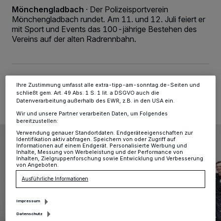
Kennungen auf Ihrem Gerät zu. Durch Auswahl von OK aktivieren Sie
Mönchengladbach
·
Der Polizeisportverein
Tracking-Technologien für die unter „Wir und unsere Partner
verarbeiten Daten, um Ihnen Dienste bereitzustellen“ aufgeführten
Mönchengladbach rundet. Am 11. und 12. Juli feiert er
Zwecke. Wenn Tracker deaktiviert sind, sind manche Inhalte und
mit Sport und Events das 100-jährige Bestehen des
Anzeigen möglicherweise nicht mehr so relevant für Sie. Sie können
Vereins auf der alten Radrennbahn.
dieses Menü jederzeit wieder aufrufen, um Ihre Einstellungen zu
ändern oder Ihre Einwilligung zu widerrufen, indem Sie auf den Link
Einstellungen oder Ablehnen am unteren Rand der Webseite klicken.
Ihre Einstellungen gelten innerhalb unseres Website. Weitere
Informationen finden Sie in unserer Datenschutzerklärung.
03.07.2026 , 10:00 Uhr
Eine Minute Lesezeit
Ihre Zustimmung umfasst alle extra-tipp-am-sonntag.de-Seiten und
schließt gem. Art. 49 Abs. 1 S. 1 lit. a DSGVO auch die
Datenverarbeitung außerhalb des EWR, z.B. in den USA ein.
Wir und unsere Partner verarbeiten Daten, um Folgendes
bereitzustellen:
Verwendung genauer Standortdaten. Endgeräteeigenschaften zur
Identifikation aktiv abfragen. Speichern von oder Zugriff auf
Informationen auf einem Endgerät. Personalisierte Werbung und
Inhalte, Messung von Werbeleistung und der Performance von
Inhalten, Zielgruppenforschung sowie Entwicklung und Verbesserung
von Angeboten.
Ausführliche Informationen
Impressum
Datenschutz