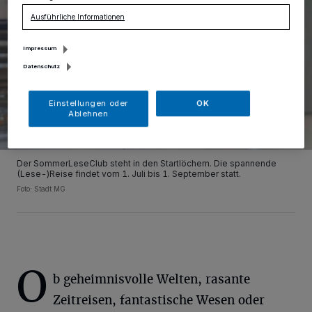
Ausführliche Informationen
Impressum
Datenschutz
Einstellungen oder
OK
Ablehnen
Der SommerLeseClub steht in den Startlöchern. Die spannende
(Lese-)Reise findet vom 1. Juli bis 1. September statt.
Foto: Stadt MG
O
b geheimnisvolle Welten, rasante
Zeitreisen, fantastische Wesen oder