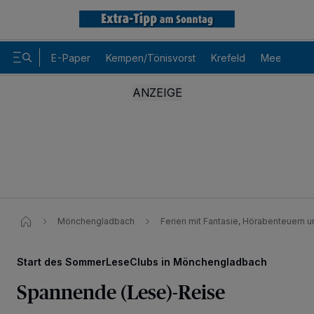
E-Paper
Kempen/Tönisvorst
Krefeld
Meerbusch
Mönchengladbach
Ferien mit Fantasie, Hörabenteuern
Start des SommerLeseClubs in Mönchengladbach
Spannende (Lese)-Reise