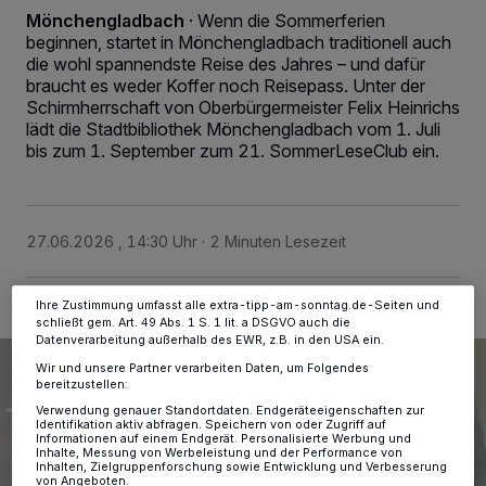
Mönchengladbach
·
Wenn die Sommerferien
beginnen, startet in Mönchengladbach traditionell auch
die wohl spannendste Reise des Jahres – und dafür
braucht es weder Koffer noch Reisepass. Unter der
Wir und unsere
-Partner speichern und greifen auf
218
Schirmherrschaft von Oberbürgermeister Felix Heinrichs
personenbezogene Daten wie Browserdaten oder eindeutige
Kennungen auf Ihrem Gerät zu. Durch Auswahl von OK aktivieren Sie
lädt die Stadtbibliothek Mönchengladbach vom 1. Juli
Tracking-Technologien für die unter „Wir und unsere Partner
bis zum 1. September zum 21. SommerLeseClub ein.
verarbeiten Daten, um Ihnen Dienste bereitzustellen“ aufgeführten
Zwecke. Wenn Tracker deaktiviert sind, sind manche Inhalte und
Anzeigen möglicherweise nicht mehr so relevant für Sie. Sie können
dieses Menü jederzeit wieder aufrufen, um Ihre Einstellungen zu
ändern oder Ihre Einwilligung zu widerrufen, indem Sie auf den Link
27.06.2026 , 14:30 Uhr
2 Minuten Lesezeit
Einstellungen oder Ablehnen am unteren Rand der Webseite klicken.
Ihre Einstellungen gelten innerhalb unseres Website. Weitere
Informationen finden Sie in unserer Datenschutzerklärung.
Ihre Zustimmung umfasst alle extra-tipp-am-sonntag.de-Seiten und
schließt gem. Art. 49 Abs. 1 S. 1 lit. a DSGVO auch die
Datenverarbeitung außerhalb des EWR, z.B. in den USA ein.
Wir und unsere Partner verarbeiten Daten, um Folgendes
bereitzustellen:
Verwendung genauer Standortdaten. Endgeräteeigenschaften zur
Identifikation aktiv abfragen. Speichern von oder Zugriff auf
Informationen auf einem Endgerät. Personalisierte Werbung und
Inhalte, Messung von Werbeleistung und der Performance von
Inhalten, Zielgruppenforschung sowie Entwicklung und Verbesserung
von Angeboten.