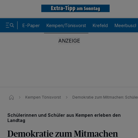
E-Paper
Kempen/Tönisvorst
Krefeld
Meerbusch
Kempen Tönisvorst
Demokratie zum Mitmachen: Schüle
Schülerinnen und Schüler aus Kempen erleben den
Landtag
Demokratie zum Mitmachen
Wir und unsere
-Partner speichern und greifen auf personenbezogene
218