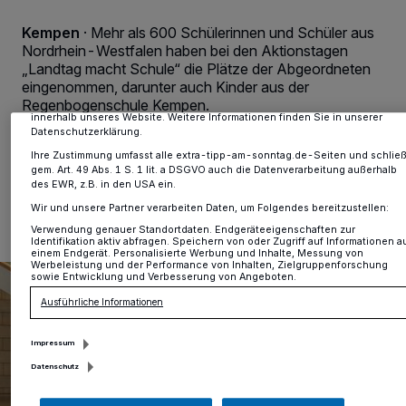
Daten wie Browserdaten oder eindeutige Kennungen auf Ihrem Gerät zu.
Durch Auswahl von OK aktivieren Sie Tracking-Technologien für die unter
Kempen
·
Mehr als 600 Schülerinnen und Schüler aus
„Wir und unsere Partner verarbeiten Daten, um Ihnen Dienste bereitzustelle
aufgeführten Zwecke. Wenn Tracker deaktiviert sind, sind manche Inhalte
Nordrhein-Westfalen haben bei den Aktionstagen
und Anzeigen möglicherweise nicht mehr so relevant für Sie. Sie können
„Landtag macht Schule“ die Plätze der Abgeordneten
dieses Menü jederzeit wieder aufrufen, um Ihre Einstellungen zu ändern ode
eingenommen, darunter auch Kinder aus der
Ihre Einwilligung zu widerrufen, indem Sie auf den Link Einstellungen oder
Regenbogenschule Kempen.
Ablehnen am unteren Rand der Webseite klicken. Ihre Einstellungen gelten
innerhalb unseres Website. Weitere Informationen finden Sie in unserer
Datenschutzerklärung.
Ihre Zustimmung umfasst alle extra-tipp-am-sonntag.de-Seiten und schließ
gem. Art. 49 Abs. 1 S. 1 lit. a DSGVO auch die Datenverarbeitung außerhalb
29.05.2026 , 17:41 Uhr
Eine Minute Lesezeit
des EWR, z.B. in den USA ein.
Wir und unsere Partner verarbeiten Daten, um Folgendes bereitzustellen:
Verwendung genauer Standortdaten. Endgeräteeigenschaften zur
Identifikation aktiv abfragen. Speichern von oder Zugriff auf Informationen a
einem Endgerät. Personalisierte Werbung und Inhalte, Messung von
Werbeleistung und der Performance von Inhalten, Zielgruppenforschung
sowie Entwicklung und Verbesserung von Angeboten.
Ausführliche Informationen
Impressum
Datenschutz