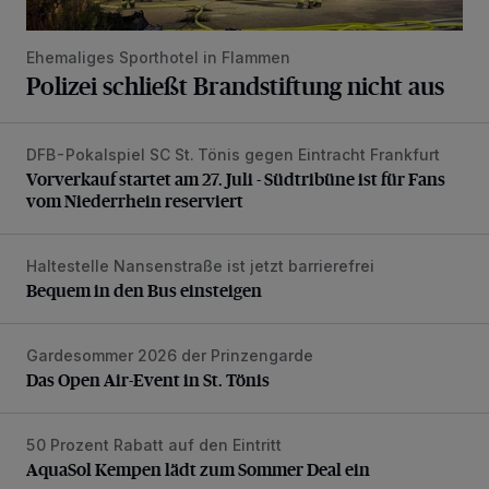
Ehemaliges Sporthotel in Flammen
Polizei schließt Brandstiftung nicht aus
DFB-Pokalspiel SC St. Tönis gegen Eintracht Frankfurt
Vorverkauf startet am 27. Juli - Südtribüne ist für Fans vom
Vorverkauf startet am 27. Juli - Südtribüne ist für Fans
vom Niederrhein reserviert
Haltestelle Nansenstraße ist jetzt barrierefrei
Bequem in den Bus einsteigen
Bequem in den Bus einsteigen
Gardesommer 2026 der Prinzengarde
Das Open Air-Event in St. Tönis
Das Open Air-Event in St. Tönis
50 Prozent Rabatt auf den Eintritt
AquaSol Kempen lädt zum Sommer Deal ein
AquaSol Kempen lädt zum Sommer Deal ein