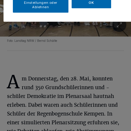
Einstellungen oder
OK
Ablehnen
Foto: Landtag NRW / Bernd Schälte
A
m Donnerstag, den 28. Mai, konnten
rund 350 Grundschülerinnen und -
schüler Demokratie im Plenarsaal hautnah
erleben. Dabei waren auch Schülerinnen und
Schüler der Regenbogenschule Kempen. In
einer simulierten Plenarsitzung erfuhren sie,