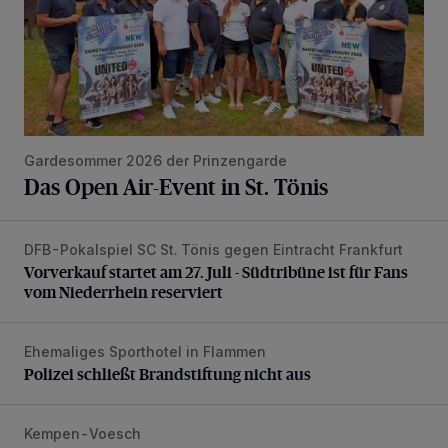
Gardesommer 2026 der Prinzengarde
Das Open Air-Event in St. Tönis
DFB-Pokalspiel SC St. Tönis gegen Eintracht Frankfurt
Vorverkauf startet am 27. Juli - Südtribüne ist für Fans vom
Vorverkauf startet am 27. Juli - Südtribüne ist für Fans
vom Niederrhein reserviert
Ehemaliges Sporthotel in Flammen
Polizei schließt Brandstiftung nicht aus
Polizei schließt Brandstiftung nicht aus
Kempen-Voesch
Auffahrunfall mit schwer verletzter Person