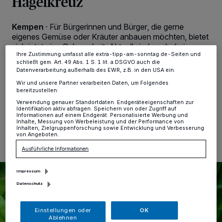
Hagelkreuz
Anzeigen möglicherweise nicht mehr so relevant für Sie. Sie können
dieses Menü jederzeit wieder aufrufen, um Ihre Einstellungen zu
ändern oder Ihre Einwilligung zu widerrufen, indem Sie auf den Link
Kempen
·
Für Bürgerinnen und Bürger, die gerne
Einstellungen oder Ablehnen am unteren Rand der Webseite klicken.
Ihre Einstellungen gelten innerhalb unseres Website. Weitere
eigenes Gemüse oder Kräuter anbauen möchten, bietet
Informationen finden Sie in unserer Datenschutzerklärung.
sich jetzt eine Gelegenheit. Aktuell sind noch drei
Ihre Zustimmung umfasst alle extra-tipp-am-sonntag.de-Seiten und
Hochbeete beim Urban Gardening Projekt im Stadtteil
schließt gem. Art. 49 Abs. 1 S. 1 lit. a DSGVO auch die
Hagelkreuz frei, die an engagierte Hobbygärtner
Datenverarbeitung außerhalb des EWR, z.B. in den USA ein.
vergeben werden können.
Wir und unsere Partner verarbeiten Daten, um Folgendes
bereitzustellen:
Verwendung genauer Standortdaten. Endgeräteeigenschaften zur
Identifikation aktiv abfragen. Speichern von oder Zugriff auf
Informationen auf einem Endgerät. Personalisierte Werbung und
25.05.2026 , 10:49 Uhr
Eine Minute Lesezeit
Inhalte, Messung von Werbeleistung und der Performance von
Inhalten, Zielgruppenforschung sowie Entwicklung und Verbesserung
von Angeboten.
Ausführliche Informationen
Impressum
Datenschutz
Einstellungen oder
OK
Ablehnen