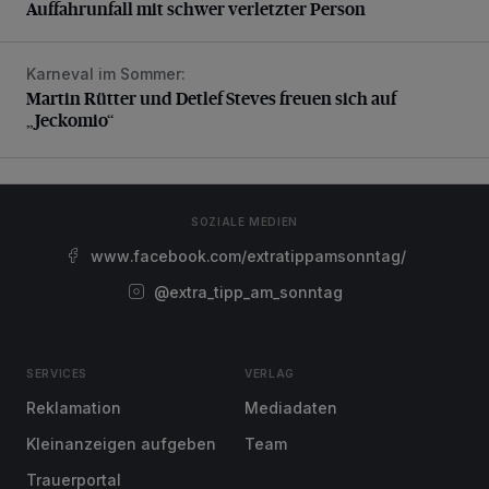
Auffahrunfall mit schwer verletzter Person
Karneval im Sommer:
Martin Rütter und Detlef Steves freuen sich auf „Jeckomio
Martin Rütter und Detlef Steves freuen sich auf
„Jeckomio“
SOZIALE MEDIEN
www.facebook.com/extratippamsonntag/
@extra_tipp_am_sonntag
SERVICES
VERLAG
Reklamation
Mediadaten
Kleinanzeigen aufgeben
Team
Trauerportal