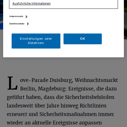
Ausführliche Informationen
Impressum
Datenschutz
Einstellungen oder
OK
Ablehnen
Foto: Pixabay
L
ove-Parade Duisburg, Weihnachtsmarkt
Berlin, Magdeburg: Ereignisse, die dazu
geführt haben, dass die Sicherheitsbehörden
landesweit über Jahre hinweg Richtlinien
erneuert und Sicherheitsmaßnahmen immer
wieder an aktuelle Ereignisse anpassen