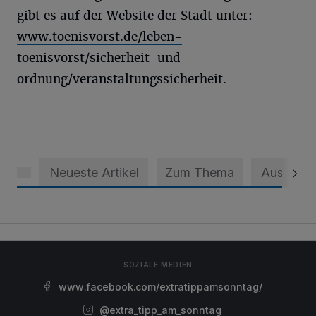
gibt es auf der Website der Stadt unter:
www.toenisvorst.de/leben-
toenisvorst/sicherheit-und-
ordnung/veranstaltungssicherheit
.
Neueste Artikel
Zum Thema
Aus dem 
SOZIALE MEDIEN
www.facebook.com/extratippamsonntag/
@extra_tipp_am_sonntag