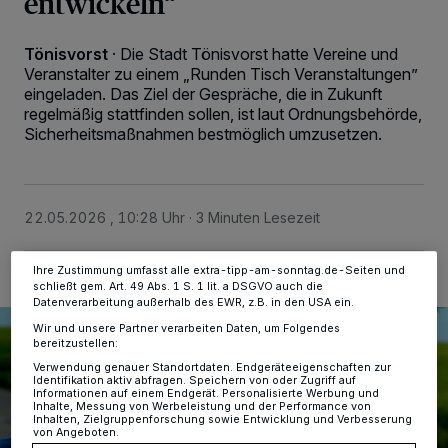
entwickeln“
Tönisvorst
·
Die Stadt Tönisvorst hatte Vereine und
Wir und unsere
-Partner speichern und greifen auf
218
Veranstalter zu einem „Runden Tisch Veranstaltungen”
personenbezogene Daten wie Browserdaten oder eindeutige
eingeladen. Das Ziel der Gespräche, die in Zukunft
Kennungen auf Ihrem Gerät zu. Durch Auswahl von OK aktivieren Sie
regelmäßig stattfinden sollen, ist laut Ordnungsbehörde,
Tracking-Technologien für die unter „Wir und unsere Partner
Sicherheitsmaßnahmen bestmöglich umzusetzen.
verarbeiten Daten, um Ihnen Dienste bereitzustellen“ aufgeführten
Zwecke. Wenn Tracker deaktiviert sind, sind manche Inhalte und
Anzeigen möglicherweise nicht mehr so relevant für Sie. Sie können
dieses Menü jederzeit wieder aufrufen, um Ihre Einstellungen zu
ändern oder Ihre Einwilligung zu widerrufen, indem Sie auf den Link
Einstellungen oder Ablehnen am unteren Rand der Webseite klicken.
22.05.2026 , 10:28 Uhr
3 Minuten Lesezeit
Ihre Einstellungen gelten innerhalb unseres Website. Weitere
Informationen finden Sie in unserer Datenschutzerklärung.
Ihre Zustimmung umfasst alle extra-tipp-am-sonntag.de-Seiten und
schließt gem. Art. 49 Abs. 1 S. 1 lit. a DSGVO auch die
Datenverarbeitung außerhalb des EWR, z.B. in den USA ein.
Wir und unsere Partner verarbeiten Daten, um Folgendes
bereitzustellen:
Verwendung genauer Standortdaten. Endgeräteeigenschaften zur
Identifikation aktiv abfragen. Speichern von oder Zugriff auf
Informationen auf einem Endgerät. Personalisierte Werbung und
Inhalte, Messung von Werbeleistung und der Performance von
Inhalten, Zielgruppenforschung sowie Entwicklung und Verbesserung
von Angeboten.