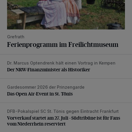
Grefrath
Ferienprogramm im Freilichtmuseum
Dr. Marcus Optendrenk hält einen Vortrag in Kempen
Der NRW-Finanzminister als Historiker
Der NRW-Finanzminister als Historiker
Gardesommer 2026 der Prinzengarde
Das Open Air-Event in St. Tönis
Das Open Air-Event in St. Tönis
DFB-Pokalspiel SC St. Tönis gegen Eintracht Frankfurt
Vorverkauf startet am 27. Juli - Südtribüne ist für Fans vom
Vorverkauf startet am 27. Juli - Südtribüne ist für Fans
vom Niederrhein reserviert