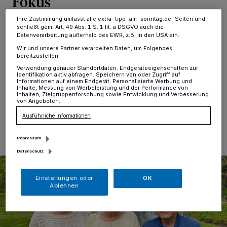
Fokus
Informationen finden Sie in unserer Datenschutzerklärung.
Ihre Zustimmung umfasst alle extra-tipp-am-sonntag.de-Seiten und
Grefrath-Oedt
·
Unter dem Titel „Sicherheit für
schließt gem. Art. 49 Abs. 1 S. 1 lit. a DSGVO auch die
Datenverarbeitung außerhalb des EWR, z.B. in den USA ein.
Seniorinnen und Senioren“ laden die Organisatorinnen
des Café Miteinander zu einem informativen Vortrag der
Wir und unsere Partner verarbeiten Daten, um Folgendes
bereitzustellen:
Polizei ein, der speziell auf die Bedürfnisse älterer
Menschen zugeschnitten ist.
Verwendung genauer Standortdaten. Endgeräteeigenschaften zur
Identifikation aktiv abfragen. Speichern von oder Zugriff auf
Informationen auf einem Endgerät. Personalisierte Werbung und
Inhalte, Messung von Werbeleistung und der Performance von
Inhalten, Zielgruppenforschung sowie Entwicklung und Verbesserung
von Angeboten.
11.05.2026 , 15:13 Uhr
Eine Minute Lesezeit
Ausführliche Informationen
Impressum
Datenschutz
Einstellungen oder
OK
Ablehnen