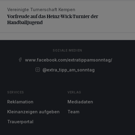
Vereinigte Turnerschaft Kempen
Vorfreude auf das Heinz-Wick-Turnier der Handballjugen
Vorfreude auf das Heinz-Wick-Turnier der
Handballjugend
SOZIALE MEDIEN
www.facebook.com/extratippamsonntag/
@extra_tipp_am_sonntag
SERVICES
VERLAG
Reklamation
Mediadaten
Kleinanzeigen aufgeben
Team
Trauerportal