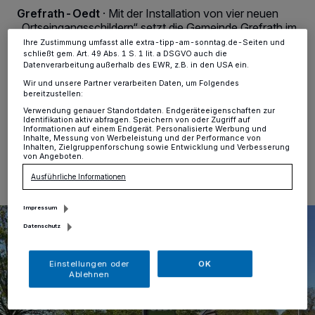
Einstellungen oder Ablehnen am unteren Rand der Webseite klicken.
Grefrath-Oedt
·
Mit der Installation von vier neuen
Ihre Einstellungen gelten innerhalb unseres Website. Weitere
Informationen finden Sie in unserer Datenschutzerklärung.
„Ortseingangsschildern“ setzt die Gemeinde Grefrath im
Ortsteil Oedt ein Zeichen für ein freundliches
Ihre Zustimmung umfasst alle extra-tipp-am-sonntag.de-Seiten und
Willkommen und eine lebendige Ortskultur. Jeweils ein
schließt gem. Art. 49 Abs. 1 S. 1 lit. a DSGVO auch die
Datenverarbeitung außerhalb des EWR, z.B. in den USA ein.
Mast wurde an der Mühlengasse sowie an der
Süchtelner und der Tönisvorster Straße aufgestellt.
Wir und unsere Partner verarbeiten Daten, um Folgendes
bereitzustellen:
Verwendung genauer Standortdaten. Endgeräteeigenschaften zur
Identifikation aktiv abfragen. Speichern von oder Zugriff auf
Informationen auf einem Endgerät. Personalisierte Werbung und
Inhalte, Messung von Werbeleistung und der Performance von
15.05.2026 , 13:57 Uhr
Eine Minute Lesezeit
Inhalten, Zielgruppenforschung sowie Entwicklung und Verbesserung
von Angeboten.
Ausführliche Informationen
Impressum
Datenschutz
Einstellungen oder
OK
Ablehnen