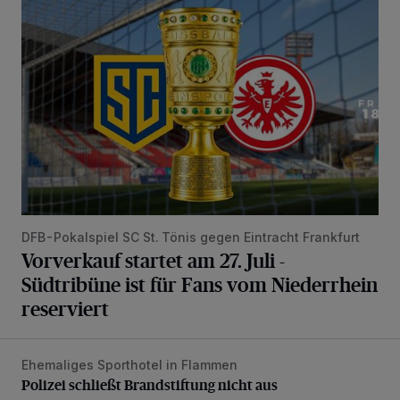
Vorverkauf startet am 27. Juli - Südtribüne ist für Fans vom
DFB-Pokalspiel SC St. Tönis gegen Eintracht Frankfurt
Vorverkauf startet am 27. Juli -
Südtribüne ist für Fans vom Niederrhein
reserviert
Ehemaliges Sporthotel in Flammen
Polizei schließt Brandstiftung nicht aus
Polizei schließt Brandstiftung nicht aus