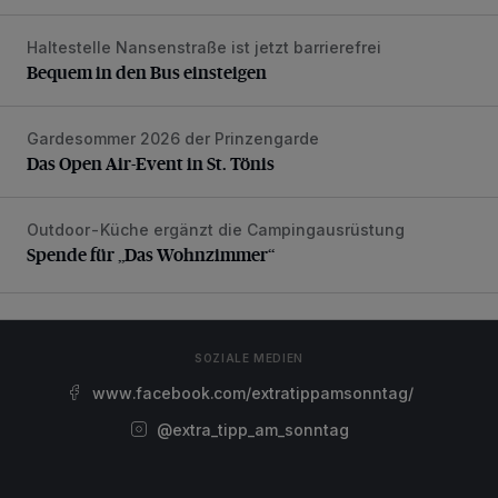
Haltestelle Nansenstraße ist jetzt barrierefrei
Bequem in den Bus einsteigen
Bequem in den Bus einsteigen
Gardesommer 2026 der Prinzengarde
Das Open Air-Event in St. Tönis
Das Open Air-Event in St. Tönis
Outdoor-Küche ergänzt die Campingausrüstung
Spende für „Das Wohnzimmer“
Spende für „Das Wohnzimmer“
SOZIALE MEDIEN
www.facebook.com/extratippamsonntag/
@extra_tipp_am_sonntag