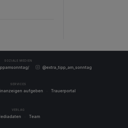
SOZIALE MEDIEN
ippamsonntag/
@extra_tipp_am_sonntag
SERVICES
einanzeigen aufgeben
Trauerportal
VERLAG
ediadaten
Team