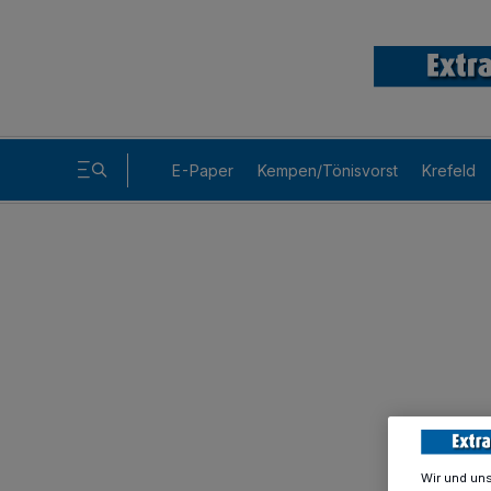
E-Paper
Kempen/Tönisvorst
Krefeld
Wir und un