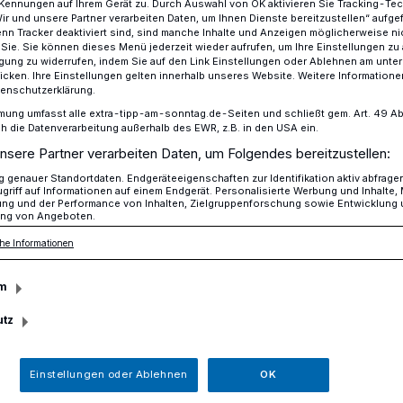
Kennungen auf Ihrem Gerät zu. Durch Auswahl von OK aktivieren Sie Tracking-Te
Wir und unsere Partner verarbeiten Daten, um Ihnen Dienste bereitzustellen“ aufge
n Tracker deaktiviert sind, sind manche Inhalte und Anzeigen möglicherweise ni
r Sie. Sie können dieses Menü jederzeit wieder aufrufen, um Ihre Einstellungen zu
ligung zu widerrufen, indem Sie auf den Link Einstellungen oder Ablehnen am unte
ahre Julius-Stursberg-Gymnasium: Schulfest für Ehemalige und Elte
icken. Ihre Einstellungen gelten innerhalb unseres Website. Weitere Informationen
tenschutzerklärung.
mung umfasst alle extra-tipp-am-sonntag.de-Seiten und schließt gem. Art. 49 Abs. 
die Datenverarbeitung außerhalb des EWR, z.B. in den USA ein.
g-Gymnasium
nsere Partner verarbeiten Daten, um Folgendes bereitzustellen:
r Ehemalige und
genauer Standortdaten. Endgeräteeigenschaften zur Identifikation aktiv abfrage
griff auf Informationen auf einem Endgerät. Personalisierte Werbung und Inhalte
ung und der Performance von Inhalten, Zielgruppenforschung sowie Entwicklung
ng von Angeboten.
he Informationen
m
schluss einer vielseitigen Projektwoche
utz
g‑Gymnasium sein 120-jähriges Bestehen
für Ehemalige und Eltern.
Einstellungen oder Ablehnen
OK