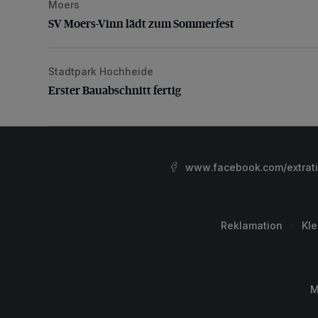
Moers
SV Moers-Vinn lädt zum Sommerfest
SV Moers-Vinn lädt zum Sommerfest
Stadtpark Hochheide
Erster Bauabschnitt fertig
Erster Bauabschnitt fertig
www.facebook.com/extrat
Reklamation
Kl
M