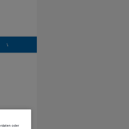
n
Willich
erdaten oder