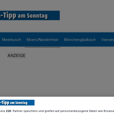
Meerbusch
Moers/Niederrhein
Mönchengladbach
Vierse
sere
-Partner speichern und greifen auf personenbezogene Daten wie Brows
218