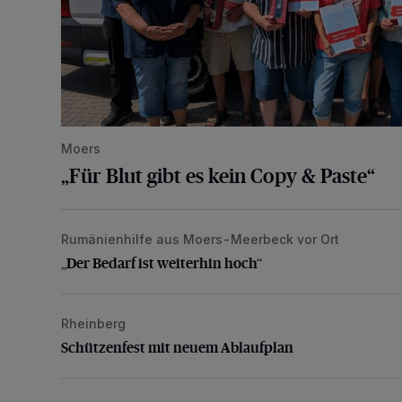
Moers
„Für Blut gibt es kein Copy & Paste“
Rumänienhilfe aus Moers-Meerbeck vor Ort
„Der Bedarf ist weiterhin hoch“
„Der Bedarf ist weiterhin hoch“
Rheinberg
Schützenfest mit neuem Ablaufplan
Schützenfest mit neuem Ablaufplan