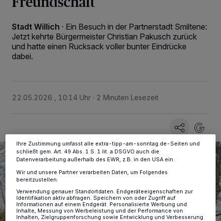
Freundschaft
Stadt Willich
·
Ein Besuch in der Partnerstadt Smiltene:
Jetzt kehrte Bürgermeister Christian Pakusch zurück
Wir und unsere
-Partner speichern und greifen auf
218
und hatte einen Rucksack voller bunter Eindrücke
personenbezogene Daten wie Browserdaten oder eindeutige
dabei.
Kennungen auf Ihrem Gerät zu. Durch Auswahl von OK aktivieren Sie
Tracking-Technologien für die unter „Wir und unsere Partner
verarbeiten Daten, um Ihnen Dienste bereitzustellen“ aufgeführten
Zwecke. Wenn Tracker deaktiviert sind, sind manche Inhalte und
Anzeigen möglicherweise nicht mehr so relevant für Sie. Sie können
22.05.2026 , 10:14 Uhr
2 Minuten Lesezeit
dieses Menü jederzeit wieder aufrufen, um Ihre Einstellungen zu
ändern oder Ihre Einwilligung zu widerrufen, indem Sie auf den Link
Einstellungen oder Ablehnen am unteren Rand der Webseite klicken.
Ihre Einstellungen gelten innerhalb unseres Website. Weitere
Informationen finden Sie in unserer Datenschutzerklärung.
Ihre Zustimmung umfasst alle extra-tipp-am-sonntag.de-Seiten und
schließt gem. Art. 49 Abs. 1 S. 1 lit. a DSGVO auch die
Datenverarbeitung außerhalb des EWR, z.B. in den USA ein.
Wir und unsere Partner verarbeiten Daten, um Folgendes
bereitzustellen:
Verwendung genauer Standortdaten. Endgeräteeigenschaften zur
Identifikation aktiv abfragen. Speichern von oder Zugriff auf
Informationen auf einem Endgerät. Personalisierte Werbung und
Inhalte, Messung von Werbeleistung und der Performance von
Inhalten, Zielgruppenforschung sowie Entwicklung und Verbesserung