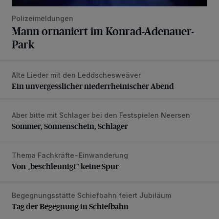
Polizeimeldungen
Mann ornaniert im Konrad-Adenauer-
Park
Alte Lieder mit den Leddschesweäver
Ein unvergesslicher niederrheinischer Abend
Ein unvergesslicher niederrheinischer Abend
Aber bitte mit Schlager bei den Festspielen Neersen
Sommer, Sonnenschein, Schlager
Sommer, Sonnenschein, Schlager
Thema Fachkräfte-Einwanderung
Von „beschleunigt“ keine Spur
Von „beschleunigt“ keine Spur
Begegnungsstätte Schiefbahn feiert Jubiläum
Tag der Begegnung in Schiefbahn
Tag der Begegnung in Schiefbahn