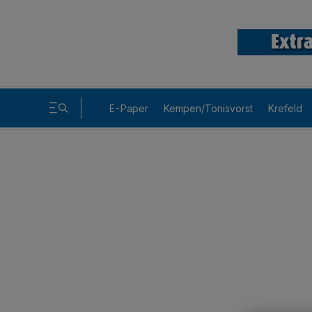
E-Paper
Kempen/Tönisvorst
Krefeld