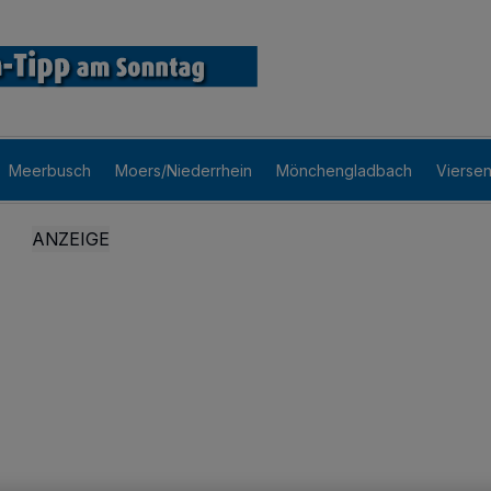
Meerbusch
Moers/Niederrhein
Mönchengladbach
Vierse