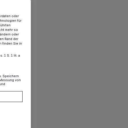
erdaten oder
chnologien für
führten
cht mehr so
 ändern oder
ren Rand der
 finden Sie in
1 S. 1 lit. a
n. Speichern
, Messung von
 und