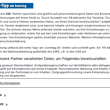
sere
-Partner speichern und greifen auf personenbezogene Daten wie Brows
218
Kennungen auf Ihrem Gerät zu. Durch Auswahl von OK aktivieren Sie Tracking-Te
iel: Spende vom Meinfest für Hubertusschule
Wir und unsere Partner verarbeiten Daten, um Ihnen Dienste bereitzustellen“ aufge
n Tracker deaktiviert sind, sind manche Inhalte und Anzeigen möglicherweise ni
r Sie. Sie können dieses Menü jederzeit wieder aufrufen, um Ihre Einstellungen zu
ligung zu widerrufen, indem Sie auf den Link Einstellungen oder Ablehnen am unte
icken. Ihre Einstellungen gelten innerhalb unseres Website. Weitere Informationen
haft spendet an die Hubertusschule
tenschutzerklärung.
r gewinnt“ an der
mung umfasst alle extra-tipp-am-sonntag.de-Seiten und schließt gem. Art. 49 Abs. 
die Datenverarbeitung außerhalb des EWR, z.B. in den USA ein.
nsere Partner verarbeiten Daten, um Folgendes bereitzustellen:
ule
genauer Standortdaten. Endgeräteeigenschaften zur Identifikation aktiv abfrage
griff auf Informationen auf einem Endgerät. Personalisierte Werbung und Inhalte
ung und der Performance von Inhalten, Zielgruppenforschung sowie Entwicklung
ng von Angeboten.
sichter gab es am Mittwoch bei den
he Informationen
ule, als sie das neue Spielgerät „4 in a
nt“ gesehen habe, dass der Schule von
m
einschaft gespendet wurde.
utz