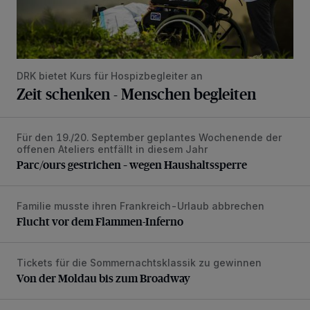
DRK bietet Kurs für Hospizbegleiter an
Zeit schenken - Menschen begleiten
Für den 19./20. September geplantes Wochenende der
Parc/ours gestrichen – wegen Haushaltssperre
offenen Ateliers entfällt in diesem Jahr
Parc/ours gestrichen – wegen Haushaltssperre
Familie musste ihren Frankreich-Urlaub abbrechen
Flucht vor dem Flammen-Inferno
Flucht vor dem Flammen-Inferno
Tickets für die Sommernachtsklassik zu gewinnen
Von der Moldau bis zum Broadway
Von der Moldau bis zum Broadway