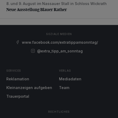
8. und 9. August im Nassauer Stall in Schloss Wickrath
Neue Ausstellung Blauer Rather
Neue Ausstellung Blauer Rather
SOZIALE MEDIEN
www.facebook.com/extratippamsonntag/
@extra_tipp_am_sonntag
SERVICES
VERLAG
Reklamation
Mediadaten
Kleinanzeigen aufgeben
Team
Trauerportal
RECHTLICHES