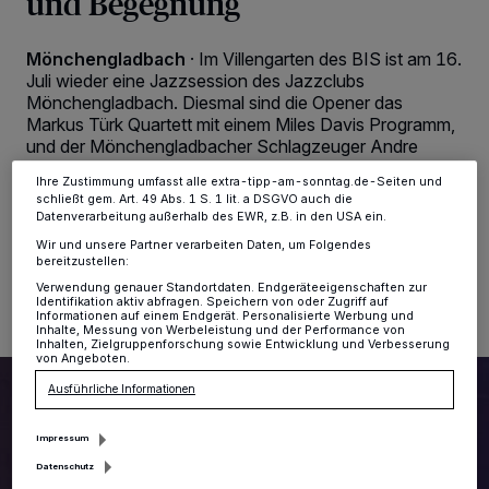
und Begegnung
Tracking-Technologien für die unter „Wir und unsere Partner
verarbeiten Daten, um Ihnen Dienste bereitzustellen“ aufgeführten
Zwecke. Wenn Tracker deaktiviert sind, sind manche Inhalte und
Mönchengladbach
·
Im Villengarten des BIS ist am 16.
Anzeigen möglicherweise nicht mehr so relevant für Sie. Sie können
Juli wieder eine Jazzsession des Jazzclubs
dieses Menü jederzeit wieder aufrufen, um Ihre Einstellungen zu
Mönchengladbach. Diesmal sind die Opener das
ändern oder Ihre Einwilligung zu widerrufen, indem Sie auf den Link
Einstellungen oder Ablehnen am unteren Rand der Webseite klicken.
Markus Türk Quartett mit einem Miles Davis Programm,
Ihre Einstellungen gelten innerhalb unseres Website. Weitere
und der Mönchengladbacher Schlagzeuger Andre
Informationen finden Sie in unserer Datenschutzerklärung.
Spajic.
Ihre Zustimmung umfasst alle extra-tipp-am-sonntag.de-Seiten und
schließt gem. Art. 49 Abs. 1 S. 1 lit. a DSGVO auch die
Datenverarbeitung außerhalb des EWR, z.B. in den USA ein.
Wir und unsere Partner verarbeiten Daten, um Folgendes
06.07.2026 , 10:09 Uhr
2 Minuten Lesezeit
bereitzustellen:
Verwendung genauer Standortdaten. Endgeräteeigenschaften zur
Identifikation aktiv abfragen. Speichern von oder Zugriff auf
Informationen auf einem Endgerät. Personalisierte Werbung und
Inhalte, Messung von Werbeleistung und der Performance von
Inhalten, Zielgruppenforschung sowie Entwicklung und Verbesserung
von Angeboten.
Ausführliche Informationen
Impressum
Datenschutz