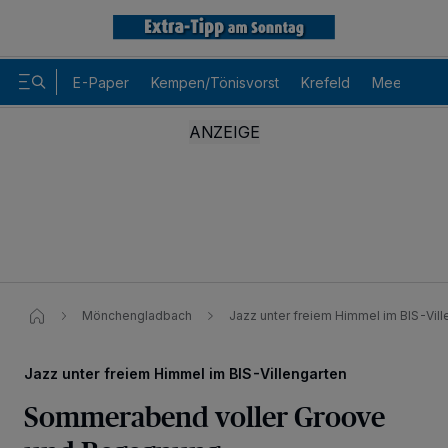
E-Paper
Kempen/Tönisvorst
Krefeld
Meerbusch
Mönchengladbach
Jazz unter freiem Himmel im BIS-Vil
Jazz unter freiem Himmel im BIS-Villengarten
Sommerabend voller Groove
Wir und unsere
-Partner speichern und greifen auf
218
personenbezogene Daten wie Browserdaten oder eindeutige
Kennungen auf Ihrem Gerät zu. Durch Auswahl von OK aktivieren Sie