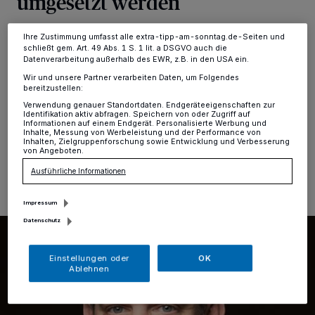
umgesetzt werden
Ihre Einstellungen gelten innerhalb unseres Website. Weitere
Informationen finden Sie in unserer Datenschutzerklärung.
Ambitioniert ist es, das Mobilitätskonzept „2030+“,
Ihre Zustimmung umfasst alle extra-tipp-am-sonntag.de-Seiten und
schließt gem. Art. 49 Abs. 1 S. 1 lit. a DSGVO auch die
welches in dieser Woche präsentiert wurde. Und wegen
Datenverarbeitung außerhalb des EWR, z.B. in den USA ein.
der unterschiedlichen Interessen aller Beteiligter wird es
auch sicherlich nicht in allen Belangen zu 100 Prozent
Wir und unsere Partner verarbeiten Daten, um Folgendes
bereitzustellen:
durchführbar sein.
Verwendung genauer Standortdaten. Endgeräteeigenschaften zur
Identifikation aktiv abfragen. Speichern von oder Zugriff auf
Informationen auf einem Endgerät. Personalisierte Werbung und
Inhalte, Messung von Werbeleistung und der Performance von
Inhalten, Zielgruppenforschung sowie Entwicklung und Verbesserung
von Angeboten.
10.04.2021 , 14:55 Uhr
Eine Minute Lesezeit
Ausführliche Informationen
Impressum
Datenschutz
Einstellungen oder
OK
Ablehnen