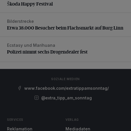
Škoda Happy Festival
Bilderstrecke
Etwa 38.000 Besucher beim Flachsmarkt auf Burg Linn
Etwa 38.000 Besucher beim Flachsmarkt auf Burg Linn
Ecstasy und Marihuana
Polizei nimmt sechs Drogendealer fest
Polizei nimmt sechs Drogendealer fest
SOZIALE MEDIEN
www.facebook.com/extratippamsonntag/
@extra_tipp_am_sonntag
SERVICES
VERLAG
Reklamation
Mediadaten