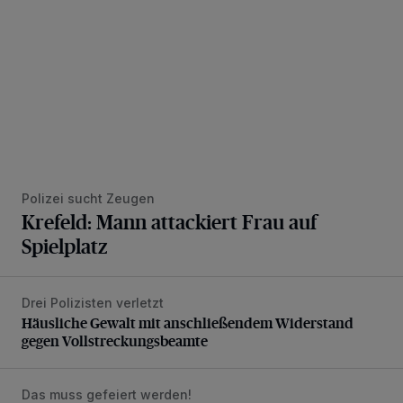
Polizei sucht Zeugen
Krefeld: Mann attackiert Frau auf
Spielplatz
Drei Polizisten verletzt
Häusliche Gewalt mit anschließendem Widerstand gegen V
Häusliche Gewalt mit anschließendem Widerstand
gegen Vollstreckungsbeamte
Das muss gefeiert werden!
Škoda Happy Festival