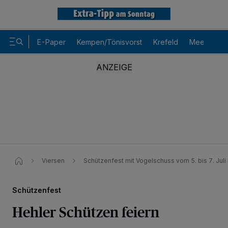
E-Paper
Kempen/Tönisvorst
Krefeld
Meerbusch
Viersen
Schützenfest mit Vogelschuss vom 5. bis 7. Juli 
Schützenfest
Hehler Schützen feiern
Wir und unsere
-Partner speichern und greifen auf
218