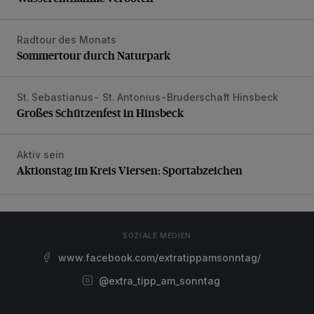
Radtour des Monats
Sommertour durch Naturpark
Sommertour durch Naturpark
St. Sebastianus- St. Antonius-Bruderschaft Hinsbeck
Großes Schützenfest in Hinsbeck
Großes Schützenfest in Hinsbeck
Aktiv sein
Aktionstag im Kreis Viersen: Sportabzeichen
Aktionstag im Kreis Viersen: Sportabzeichen
SOZIALE MEDIEN
www.facebook.com/extratippamsonntag/
@extra_tipp_am_sonntag