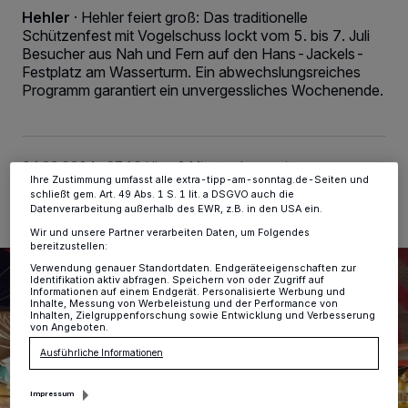
personenbezogene Daten wie Browserdaten oder eindeutige
Hehler
·
Hehler feiert groß: Das traditionelle
Kennungen auf Ihrem Gerät zu. Durch Auswahl von OK aktivieren Sie
Schützenfest mit Vogelschuss lockt vom 5. bis 7. Juli
Tracking-Technologien für die unter „Wir und unsere Partner
Besucher aus Nah und Fern auf den Hans-Jackels-
verarbeiten Daten, um Ihnen Dienste bereitzustellen“ aufgeführten
Zwecke. Wenn Tracker deaktiviert sind, sind manche Inhalte und
Festplatz am Wasserturm. Ein abwechslungsreiches
Anzeigen möglicherweise nicht mehr so relevant für Sie. Sie können
Programm garantiert ein unvergessliches Wochenende.
dieses Menü jederzeit wieder aufrufen, um Ihre Einstellungen zu
ändern oder Ihre Einwilligung zu widerrufen, indem Sie auf den Link
Einstellungen oder Ablehnen am unteren Rand der Webseite klicken.
Ihre Einstellungen gelten innerhalb unseres Website. Weitere
Informationen finden Sie in unserer Datenschutzerklärung.
24.06.2024 , 07:18 Uhr
2 Minuten Lesezeit
Ihre Zustimmung umfasst alle extra-tipp-am-sonntag.de-Seiten und
schließt gem. Art. 49 Abs. 1 S. 1 lit. a DSGVO auch die
Datenverarbeitung außerhalb des EWR, z.B. in den USA ein.
Wir und unsere Partner verarbeiten Daten, um Folgendes
bereitzustellen:
Verwendung genauer Standortdaten. Endgeräteeigenschaften zur
Identifikation aktiv abfragen. Speichern von oder Zugriff auf
Informationen auf einem Endgerät. Personalisierte Werbung und
Inhalte, Messung von Werbeleistung und der Performance von
Inhalten, Zielgruppenforschung sowie Entwicklung und Verbesserung
von Angeboten.
Ausführliche Informationen
Impressum