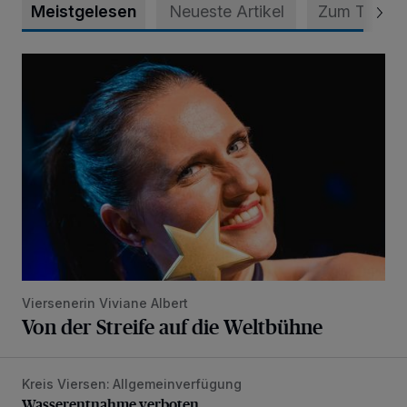
Meistgelesen
Neueste Artikel
Zum Thema
Von der Streife auf die Weltbühne
Viersenerin Viviane Albert
Von der Streife auf die Weltbühne
Kreis Viersen: Allgemeinverfügung
Wasserentnahme verboten
Wasserentnahme verboten