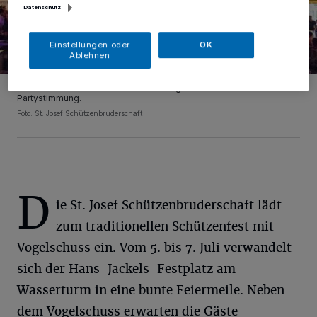
Datenschutz
Einstellungen oder
OK
Ablehnen
Unter den neuen Großfallschirmen sorgen DJs für beste
Partystimmung.
Foto: St. Josef Schützenbruderschaft
D
ie St. Josef Schützenbruderschaft lädt
zum traditionellen Schützenfest mit
Vogelschuss ein. Vom 5. bis 7. Juli verwandelt
sich der Hans-Jackels-Festplatz am
Wasserturm in eine bunte Feiermeile. Neben
dem Vogelschuss erwarten die Gäste