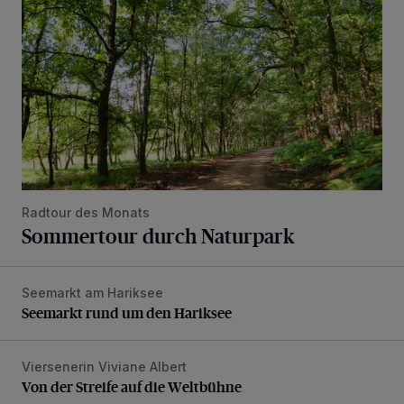
Radtour des Monats
Sommertour durch Naturpark
Seemarkt am Hariksee
Seemarkt rund um den Hariksee
Seemarkt rund um den Hariksee
Viersenerin Viviane Albert
Von der Streife auf die Weltbühne
Von der Streife auf die Weltbühne