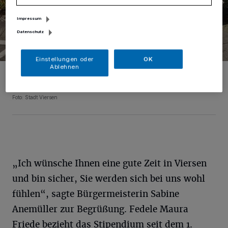
Impressum
Datenschutz
Einstellungen oder
OK
Ablehnen
Fedele Maura Friede (Mitte) wurde von Florian Peters-Messer
(Stiftung), Jutta Pitzen (städtische Galerie), Nicola Nilles
(Kulturabteilung) und Bürgermeisterin Sabine Anemüller begrüßt.
Foto: Stadt Viersen
„Ich wünsche Ihnen eine gute Zeit in Viersen
und bin sicher, Sie werden sich bei uns wohl
fühlen“, sagte Bürgermeisterin Sabine
Anemüller zur Begrüßung. Fedele Maura
Friede bezieht das Stipendium seit dem 1.