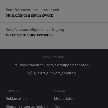
Benefizkonzert am Lütterbeach
Musik für den guten Zweck
Musik für den guten Zweck
Kreis Viersen: Allgemeinverfügung
Wasserentnahme verboten
Wasserentnahme verboten
SOZIALE MEDIEN
www.facebook.com/extratippamsonntag/
@extra_tipp_am_sonntag
SERVICES
VERLAG
Reklamation
Mediadaten
Kleinanzeigen aufgeben
Team