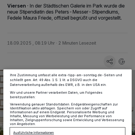
Viersen
·
In der Städtischen Galerie im Park wurde die
neue Stipendiatin des Peters-Messer-Stipendiums,
Wir und unsere
-Partner speichern und greifen auf
218
Fedele Maura Friede, offiziell begrüßt und vorgestellt.
personenbezogene Daten wie Browserdaten oder eindeutige
Kennungen auf Ihrem Gerät zu. Durch Auswahl von OK aktivieren Sie
Tracking-Technologien für die unter „Wir und unsere Partner
verarbeiten Daten, um Ihnen Dienste bereitzustellen“ aufgeführten
Zwecke. Wenn Tracker deaktiviert sind, sind manche Inhalte und
18.09.2025 , 08:19 Uhr
2 Minuten Lesezeit
Anzeigen möglicherweise nicht mehr so relevant für Sie. Sie können
dieses Menü jederzeit wieder aufrufen, um Ihre Einstellungen zu
ändern oder Ihre Einwilligung zu widerrufen, indem Sie auf den Link
Einstellungen oder Ablehnen am unteren Rand der Webseite klicken.
Ihre Einstellungen gelten innerhalb unseres Website. Weitere
Informationen finden Sie in unserer Datenschutzerklärung.
Ihre Zustimmung umfasst alle extra-tipp-am-sonntag.de-Seiten und
schließt gem. Art. 49 Abs. 1 S. 1 lit. a DSGVO auch die
Datenverarbeitung außerhalb des EWR, z.B. in den USA ein.
Wir und unsere Partner verarbeiten Daten, um Folgendes
bereitzustellen:
Verwendung genauer Standortdaten. Endgeräteeigenschaften zur
Identifikation aktiv abfragen. Speichern von oder Zugriff auf
Informationen auf einem Endgerät. Personalisierte Werbung und
Inhalte, Messung von Werbeleistung und der Performance von
Inhalten, Zielgruppenforschung sowie Entwicklung und Verbesserung
von Angeboten.
Ausführliche Informationen