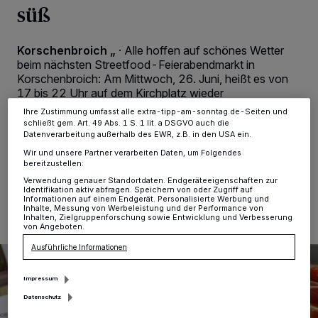
Tracking-Technologien für die unter „Wir und unsere Partner
süß
verarbeiten Daten, um Ihnen Dienste bereitzustellen“ aufgeführten
Zwecke. Wenn Tracker deaktiviert sind, sind manche Inhalte und
Anzeigen möglicherweise nicht mehr so relevant für Sie. Sie können
dieses Menü jederzeit wieder aufrufen, um Ihre Einstellungen zu
Korschenbroich „
·
Alle hoffen auf schönes Wetter
ändern oder Ihre Einwilligung zu widerrufen, indem Sie auf den Link
beim nächsten Streetfood-Feierabendmarkt in
Einstellungen oder Ablehnen am unteren Rand der Webseite klicken.
Korschenbroich: Am Mittwoch, 26. Juni, heißt es von
Ihre Einstellungen gelten innerhalb unseres Website. Weitere
17 bis 22 Uhr auf dem Kirchplatz wieder
Informationen finden Sie in unserer Datenschutzerklärung.
„Korschenbroich köstlich“. Die Veranstalter
Ihre Zustimmung umfasst alle extra-tipp-am-sonntag.de-Seiten und
versprechen tolle neue Foodtrucks.
schließt gem. Art. 49 Abs. 1 S. 1 lit. a DSGVO auch die
Datenverarbeitung außerhalb des EWR, z.B. in den USA ein.
Wir und unsere Partner verarbeiten Daten, um Folgendes
bereitzustellen:
19.06.2024 , 09:44 Uhr
2 Minuten Lesezeit
Verwendung genauer Standortdaten. Endgeräteeigenschaften zur
Identifikation aktiv abfragen. Speichern von oder Zugriff auf
Informationen auf einem Endgerät. Personalisierte Werbung und
Inhalte, Messung von Werbeleistung und der Performance von
Inhalten, Zielgruppenforschung sowie Entwicklung und Verbesserung
von Angeboten.
Ausführliche Informationen
Impressum
Datenschutz