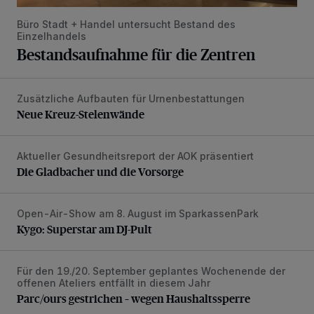
Büro Stadt + Handel untersucht Bestand des
Einzelhandels
Bestandsaufnahme für die Zentren
Zusätzliche Aufbauten für Urnenbestattungen
Neue Kreuz-Stelenwände
Neue Kreuz-Stelenwände
Aktueller Gesundheitsreport der AOK präsentiert
Die Gladbacher und die Vorsorge
Die Gladbacher und die Vorsorge
Open-Air-Show am 8. August im SparkassenPark
Kygo: Superstar am DJ-Pult
Kygo: Superstar am DJ-Pult
Für den 19./20. September geplantes Wochenende der
Parc/ours gestrichen – wegen Haushaltssperre
offenen Ateliers entfällt in diesem Jahr
Parc/ours gestrichen – wegen Haushaltssperre