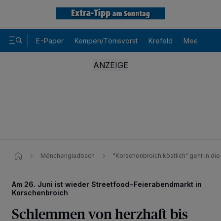
E-Paper
Kempen/Tönisvorst
Krefeld
Meerbusch
Mönchengladbach
"Korschenbroich köstlich" geht in di
Am 26. Juni ist wieder Streetfood-Feierabendmarkt in
Korschenbroich
Wir und unsere
-Partner speichern und greifen auf
218
personenbezogene Daten wie Browserdaten oder eindeutige
Schlemmen von herzhaft bis
Kennungen auf Ihrem Gerät zu. Durch Auswahl von OK aktivieren Sie