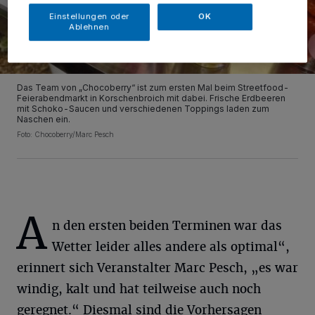
Einstellungen oder
OK
Ablehnen
Das Team von „Chocoberry“ ist zum ersten Mal beim Streetfood-
Feierabendmarkt in Korschenbroich mit dabei. Frische Erdbeeren
mit Schoko-Saucen und verschiedenen Toppings laden zum
Naschen ein.
Foto: Chocoberry/Marc Pesch
A
n den ersten beiden Terminen war das
Wetter leider alles andere als optimal“,
erinnert sich Veranstalter Marc Pesch, „es war
windig, kalt und hat teilweise auch noch
geregnet.“ Diesmal sind die Vorhersagen