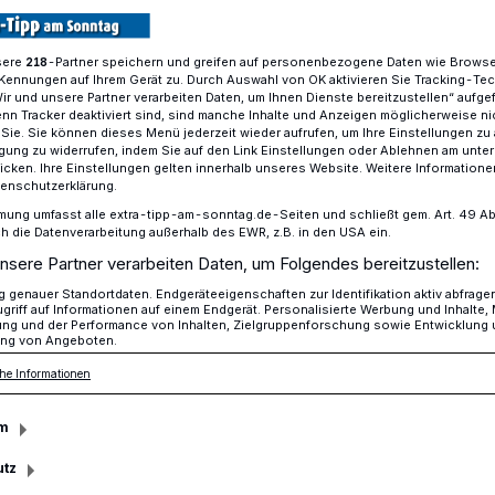
sere
-Partner speichern und greifen auf personenbezogene Daten wie Brows
218
Kennungen auf Ihrem Gerät zu. Durch Auswahl von OK aktivieren Sie Tracking-Te
mpt für Senioren
Wir und unsere Partner verarbeiten Daten, um Ihnen Dienste bereitzustellen“ aufge
n Tracker deaktiviert sind, sind manche Inhalte und Anzeigen möglicherweise ni
r Sie. Sie können dieses Menü jederzeit wieder aufrufen, um Ihre Einstellungen zu
ligung zu widerrufen, indem Sie auf den Link Einstellungen oder Ablehnen am unte
icken. Ihre Einstellungen gelten innerhalb unseres Website. Weitere Informationen
tenschutzerklärung.
em Smartphone
mung umfasst alle extra-tipp-am-sonntag.de-Seiten und schließt gem. Art. 49 Abs. 
die Datenverarbeitung außerhalb des EWR, z.B. in den USA ein.
nsere Partner verarbeiten Daten, um Folgendes bereitzustellen:
genauer Standortdaten. Endgeräteeigenschaften zur Identifikation aktiv abfrage
f in Elmpt: Jugendliche helfen Senioren
griff auf Informationen auf einem Endgerät. Personalisierte Werbung und Inhalte
ung und der Performance von Inhalten, Zielgruppenforschung sowie Entwicklung
ne & Co.
ng von Angeboten.
he Informationen
m
Lesezeit
utz