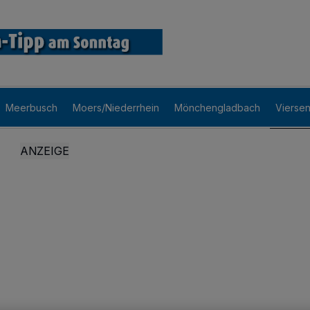
Meerbusch
Moers/Niederrhein
Mönchengladbach
Vierse