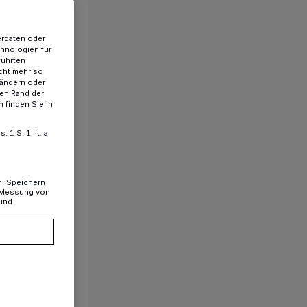
erdaten oder
chnologien für
führten
cht mehr so
 ändern oder
ren Rand der
 finden Sie in
1 S. 1 lit. a
n. Speichern
, Messung von
 und