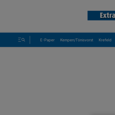
E-Paper
Kempen/Tönisvorst
Krefeld