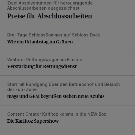
Zwei Absolventinnen für herausragende
Abschlussarbeiten ausgezeichnet
Preise für Abschlussarbeiten
Drei Tage SchlossSommer auf Schloss Dyck
Wie ein Urlaubstag im Grünen
Wie ein Urlaubstag im Grünen
Weiterer Rettungswagen im Einsatz
Verstärkung für Rettungsdienst
Verstärkung für Rettungsdienst
Start mit Rundgang über den Betriebshof und Besuch
mags und GEM begrüßen sieben neue Azubis
der Fun-Zone
mags und GEM begrüßen sieben neue Azubis
Content Creator Karlitoz kommt in die NEW Box
Die Karlitoz Supershow
Die Karlitoz Supershow