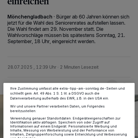
einreichen
Mönchengladbach
·
Bürger ab 60 Jahren können sich
jetzt für die Wahl des Seniorenrates aufstellen lassen.
Wir und unsere
-Partner speichern und greifen auf
218
Die Wahl findet am 29. November statt. Die
personenbezogene Daten wie Browserdaten oder eindeutige
Wahlvorschläge müssen bis spätestens Sonntag, 21.
Kennungen auf Ihrem Gerät zu. Durch Auswahl von OK aktivieren Sie
September, 18 Uhr, eingereicht werden.
Tracking-Technologien für die unter „Wir und unsere Partner
verarbeiten Daten, um Ihnen Dienste bereitzustellen“ aufgeführten
Zwecke. Wenn Tracker deaktiviert sind, sind manche Inhalte und
Anzeigen möglicherweise nicht mehr so relevant für Sie. Sie können
dieses Menü jederzeit wieder aufrufen, um Ihre Einstellungen zu
ändern oder Ihre Einwilligung zu widerrufen, indem Sie auf den Link
28.07.2025 , 12:39 Uhr
2 Minuten Lesezeit
Einstellungen oder Ablehnen am unteren Rand der Webseite klicken.
Ihre Einstellungen gelten innerhalb unseres Website. Weitere
Informationen finden Sie in unserer Datenschutzerklärung.
Ihre Zustimmung umfasst alle extra-tipp-am-sonntag.de-Seiten und
schließt gem. Art. 49 Abs. 1 S. 1 lit. a DSGVO auch die
Datenverarbeitung außerhalb des EWR, z.B. in den USA ein.
Wir und unsere Partner verarbeiten Daten, um Folgendes
bereitzustellen:
Verwendung genauer Standortdaten. Endgeräteeigenschaften zur
Identifikation aktiv abfragen. Speichern von oder Zugriff auf
Informationen auf einem Endgerät. Personalisierte Werbung und
Inhalte, Messung von Werbeleistung und der Performance von
Inhalten, Zielgruppenforschung sowie Entwicklung und Verbesserung