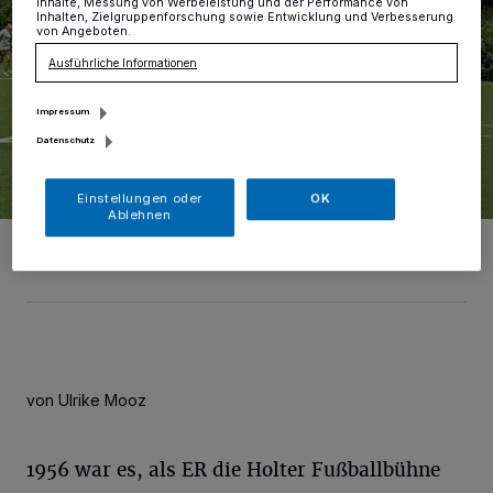
Inhalte, Messung von Werbeleistung und der Performance von
Inhalten, Zielgruppenforschung sowie Entwicklung und Verbesserung
von Angeboten.
Ausführliche Informationen
Impressum
Datenschutz
Einstellungen oder
OK
Ablehnen
Seit 2020 hat Grün-Weiß einen modernen Kunstrasen.
Foto: Grün-Weiß Holt
von Ulrike Mooz
1956 war es, als ER die Holter Fußballbühne