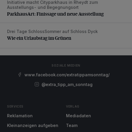
Initiative macht Cityparkhaus in Rheydt zum
ParkhausArt: Finissage und neue Ausstellung
Ausstellungs- und Begegnungsort
ParkhausArt: Finissage und neue Ausstellung
Drei Tage SchlossSommer auf Schloss Dyck
Wie ein Urlaubstag im Grünen
Wie ein Urlaubstag im Grünen
SOZIALE MEDIEN
www.facebook.com/extratippamsonntag/
@extra_tipp_am_sonntag
SERVICES
VERLAG
Reklamation
Mediadaten
Kleinanzeigen aufgeben
Team