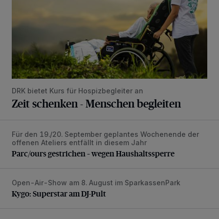
DRK bietet Kurs für Hospizbegleiter an
Zeit schenken - Menschen begleiten
Für den 19./20. September geplantes Wochenende der
Parc/ours gestrichen – wegen Haushaltssperre
offenen Ateliers entfällt in diesem Jahr
Parc/ours gestrichen – wegen Haushaltssperre
Open-Air-Show am 8. August im SparkassenPark
Kygo: Superstar am DJ-Pult
Kygo: Superstar am DJ-Pult