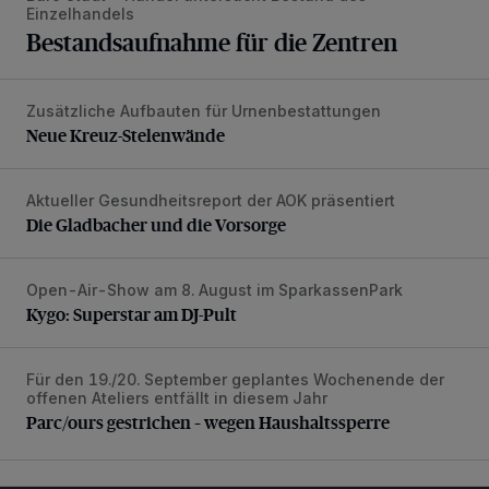
Einzelhandels
Bestandsaufnahme für die Zentren
Zusätzliche Aufbauten für Urnenbestattungen
Neue Kreuz-Stelenwände
Neue Kreuz-Stelenwände
Aktueller Gesundheitsreport der AOK präsentiert
Die Gladbacher und die Vorsorge
Die Gladbacher und die Vorsorge
Open-Air-Show am 8. August im SparkassenPark
Kygo: Superstar am DJ-Pult
Kygo: Superstar am DJ-Pult
Für den 19./20. September geplantes Wochenende der
Parc/ours gestrichen – wegen Haushaltssperre
offenen Ateliers entfällt in diesem Jahr
Parc/ours gestrichen – wegen Haushaltssperre