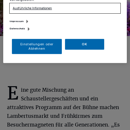
von Angeboten.
Ausführliche Informationen
Impressum
Datenschutz
Musikalisch erwartet die Besucher ein vielseitiges
Einstellungen oder
OK
Bühnenprogramm.
Ablehnen
Foto: Stadtmarketing Erkelenz
E
ine gute Mischung an
Schaustellergeschäften und ein
attraktives Programm auf der Bühne machen
Lambertusmarkt und Frühkirmes zum
Besuchermagneten für alle Generationen. „Es