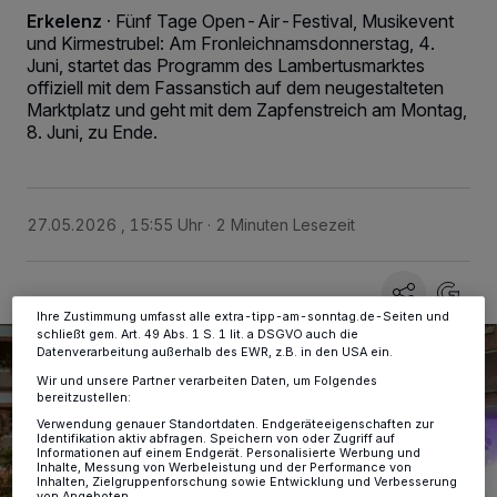
Erkelenz
·
Fünf Tage Open-Air-Festival, Musikevent
und Kirmestrubel: Am Fronleichnamsdonnerstag, 4.
Juni, startet das Programm des Lambertusmarktes
offiziell mit dem Fassanstich auf dem neugestalteten
Wir und unsere
-Partner speichern und greifen auf
218
Marktplatz und geht mit dem Zapfenstreich am Montag,
personenbezogene Daten wie Browserdaten oder eindeutige
8. Juni, zu Ende.
Kennungen auf Ihrem Gerät zu. Durch Auswahl von OK aktivieren Sie
Tracking-Technologien für die unter „Wir und unsere Partner
verarbeiten Daten, um Ihnen Dienste bereitzustellen“ aufgeführten
Zwecke. Wenn Tracker deaktiviert sind, sind manche Inhalte und
Anzeigen möglicherweise nicht mehr so relevant für Sie. Sie können
dieses Menü jederzeit wieder aufrufen, um Ihre Einstellungen zu
27.05.2026 , 15:55 Uhr
2 Minuten Lesezeit
ändern oder Ihre Einwilligung zu widerrufen, indem Sie auf den Link
Einstellungen oder Ablehnen am unteren Rand der Webseite klicken.
Ihre Einstellungen gelten innerhalb unseres Website. Weitere
Informationen finden Sie in unserer Datenschutzerklärung.
Ihre Zustimmung umfasst alle extra-tipp-am-sonntag.de-Seiten und
schließt gem. Art. 49 Abs. 1 S. 1 lit. a DSGVO auch die
Datenverarbeitung außerhalb des EWR, z.B. in den USA ein.
Wir und unsere Partner verarbeiten Daten, um Folgendes
bereitzustellen:
Verwendung genauer Standortdaten. Endgeräteeigenschaften zur
Identifikation aktiv abfragen. Speichern von oder Zugriff auf
Informationen auf einem Endgerät. Personalisierte Werbung und
Inhalte, Messung von Werbeleistung und der Performance von
Inhalten, Zielgruppenforschung sowie Entwicklung und Verbesserung