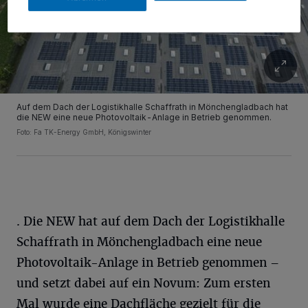
Auf dem Dach der Logistikhalle Schaffrath in Mönchengladbach hat
die NEW eine neue Photovoltaik-Anlage in Betrieb genommen.
Foto: Fa TK-Energy GmbH, Königswinter
. Die NEW hat auf dem Dach der Logistikhalle
Schaffrath in Mönchengladbach eine neue
Photovoltaik-Anlage in Betrieb genommen –
und setzt dabei auf ein Novum: Zum ersten
Mal wurde eine Dachfläche gezielt für die