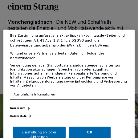
einem Strang
Anzeigen möglicherweise nicht mehr so relevant für Sie. Sie können
dieses Menü jederzeit wieder aufrufen, um Ihre Einstellungen zu
ändern oder Ihre Einwilligung zu widerrufen, indem Sie auf den Link
Einstellungen oder Ablehnen am unteren Rand der Webseite klicken.
Mönchengladbach
·
Die NEW und Schaffrath
Ihre Einstellungen gelten innerhalb unseres Website. Weitere
gestalten die Energie- und Mobilitätswende aktiv mit.
Informationen finden Sie in unserer Datenschutzerklärung.
NEW hat jetzt bei Schaffrath Dachfläche für eine PV-
Ihre Zustimmung umfasst alle extra-tipp-am-sonntag.de-Seiten und
Anlage zur Stromgewinnung angemietet.
schließt gem. Art. 49 Abs. 1 S. 1 lit. a DSGVO auch die
Datenverarbeitung außerhalb des EWR, z.B. in den USA ein.
Wir und unsere Partner verarbeiten Daten, um Folgendes
bereitzustellen:
Verwendung genauer Standortdaten. Endgeräteeigenschaften zur
26.05.2026 , 12:30 Uhr
Eine Minute Lesezeit
Identifikation aktiv abfragen. Speichern von oder Zugriff auf
Informationen auf einem Endgerät. Personalisierte Werbung und
Inhalte, Messung von Werbeleistung und der Performance von
Inhalten, Zielgruppenforschung sowie Entwicklung und Verbesserung
von Angeboten.
Ausführliche Informationen
Impressum
Datenschutz
Einstellungen oder
OK
Ablehnen