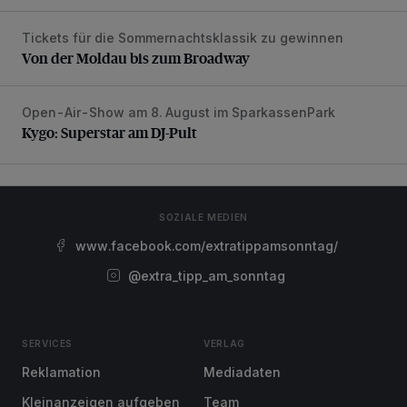
Tickets für die Sommernachtsklassik zu gewinnen
Von der Moldau bis zum Broadway
Von der Moldau bis zum Broadway
Open-Air-Show am 8. August im SparkassenPark
Kygo: Superstar am DJ-Pult
Kygo: Superstar am DJ-Pult
SOZIALE MEDIEN
www.facebook.com/extratippamsonntag/
@extra_tipp_am_sonntag
SERVICES
VERLAG
Reklamation
Mediadaten
Kleinanzeigen aufgeben
Team