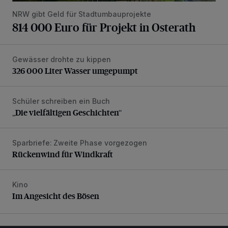
NRW gibt Geld für Stadtumbauprojekte
814 000 Euro für Projekt in Osterath
Gewässer drohte zu kippen
326 000 Liter Wasser umgepumpt
326 000 Liter Wasser umgepumpt
Schüler schreiben ein Buch
„Die vielfältigen Geschichten“
„Die vielfältigen Geschichten“
Sparbriefe: Zweite Phase vorgezogen
Rückenwind für Windkraft
Rückenwind für Windkraft
Kino
Im Angesicht des Bösen
Im Angesicht des Bösen