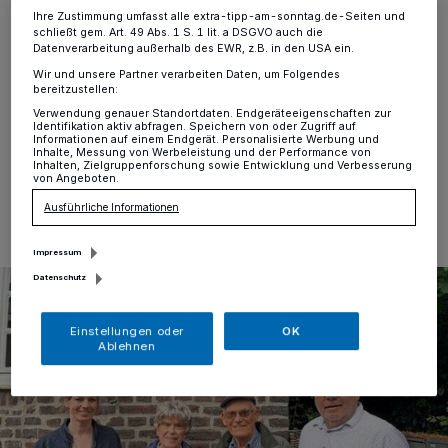
Kröllgeshof
Ihre Zustimmung umfasst alle extra-tipp-am-sonntag.de-Seiten und
schließt gem. Art. 49 Abs. 1 S. 1 lit. a DSGVO auch die
Datenverarbeitung außerhalb des EWR, z.B. in den USA ein.
Osterath
·
In der vergangenen Woche konnte eine
weitere Beschilderung in Osterath am historischen
Wir und unsere Partner verarbeiten Daten, um Folgendes
bereitzustellen:
Kröllgeshof angebracht werden.
Verwendung genauer Standortdaten. Endgeräteeigenschaften zur
Identifikation aktiv abfragen. Speichern von oder Zugriff auf
Informationen auf einem Endgerät. Personalisierte Werbung und
Inhalte, Messung von Werbeleistung und der Performance von
Inhalten, Zielgruppenforschung sowie Entwicklung und Verbesserung
31.07.2025 , 10:00 Uhr
Eine Minute Lesezeit
von Angeboten.
Ausführliche Informationen
Impressum
Datenschutz
Einstellungen oder
OK
Ablehnen