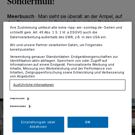
Sondermüll!
dieses Menü jederzeit wieder aufrufen, um Ihre Einstellungen zu
ändern oder Ihre Einwilligung zu widerrufen, indem Sie auf den Link
Einstellungen oder Ablehnen am unteren Rand der Webseite klicken.
Ihre Einstellungen gelten innerhalb unseres Website. Weitere
Meerbusch
·
Man sieht sie überall: an der Ampel, auf
Informationen finden Sie in unserer Datenschutzerklärung.
den Bürgersteigen, in Grünstreifen, neben Parkbänken
und in den Buchten am Rhein. Die Rede ist von
Ihre Zustimmung umfasst alle extra-tipp-am-sonntag.de-Seiten und
schließt gem. Art. 49 Abs. 1 S. 1 lit. a DSGVO auch die
Zigarettenstummeln. Der BUND Meerbusch hat kürzlich
Datenverarbeitung außerhalb des EWR, z.B. in den USA ein.
weggeworfene Kippen eingesammelt – mit
Wir und unsere Partner verarbeiten Daten, um Folgendes
frustrierendem Ergebnis.
bereitzustellen:
Verwendung genauer Standortdaten. Endgeräteeigenschaften zur
Identifikation aktiv abfragen. Speichern von oder Zugriff auf
Informationen auf einem Endgerät. Personalisierte Werbung und
Inhalte, Messung von Werbeleistung und der Performance von
24.07.2025 , 22:56 Uhr
Eine Minute Lesezeit
Inhalten, Zielgruppenforschung sowie Entwicklung und Verbesserung
von Angeboten.
Ausführliche Informationen
Impressum
Datenschutz
Einstellungen oder
OK
Ablehnen