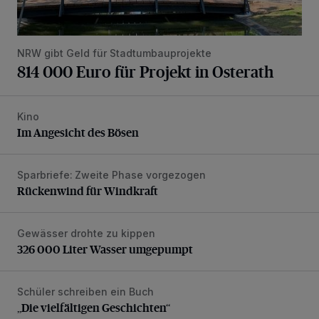
NRW gibt Geld für Stadtumbauprojekte
814 000 Euro für Projekt in Osterath
Kino
Im Angesicht des Bösen
Im Angesicht des Bösen
Sparbriefe: Zweite Phase vorgezogen
Rückenwind für Windkraft
Rückenwind für Windkraft
Gewässer drohte zu kippen
326 000 Liter Wasser umgepumpt
326 000 Liter Wasser umgepumpt
Schüler schreiben ein Buch
„Die vielfältigen Geschichten“
„Die vielfältigen Geschichten“