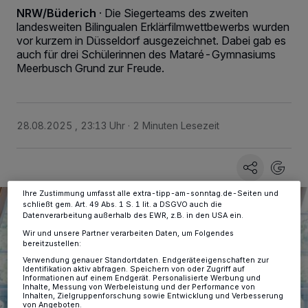
NRW/Büderich
·
Die Siegerteams des zweiten
landesweiten Bilingualen Erklärfilmwettbewerbs wurden
vor kurzem in Düsseldorf ausgezeichnet. Dabei gab es
auch für drei Schülerinnen des Mataré-Gymnasiums
Wir und unsere
-Partner speichern und greifen auf
218
Meerbusch Grund zur Freude.
personenbezogene Daten wie Browserdaten oder eindeutige
Kennungen auf Ihrem Gerät zu. Durch Auswahl von OK aktivieren Sie
Tracking-Technologien für die unter „Wir und unsere Partner
verarbeiten Daten, um Ihnen Dienste bereitzustellen“ aufgeführten
Zwecke. Wenn Tracker deaktiviert sind, sind manche Inhalte und
Anzeigen möglicherweise nicht mehr so relevant für Sie. Sie können
28.08.2025 , 23:13 Uhr
2 Minuten Lesezeit
dieses Menü jederzeit wieder aufrufen, um Ihre Einstellungen zu
ändern oder Ihre Einwilligung zu widerrufen, indem Sie auf den Link
Einstellungen oder Ablehnen am unteren Rand der Webseite klicken.
Ihre Einstellungen gelten innerhalb unseres Website. Weitere
Informationen finden Sie in unserer Datenschutzerklärung.
Ihre Zustimmung umfasst alle extra-tipp-am-sonntag.de-Seiten und
schließt gem. Art. 49 Abs. 1 S. 1 lit. a DSGVO auch die
Datenverarbeitung außerhalb des EWR, z.B. in den USA ein.
Wir und unsere Partner verarbeiten Daten, um Folgendes
bereitzustellen:
Verwendung genauer Standortdaten. Endgeräteeigenschaften zur
Identifikation aktiv abfragen. Speichern von oder Zugriff auf
Informationen auf einem Endgerät. Personalisierte Werbung und
Inhalte, Messung von Werbeleistung und der Performance von
Inhalten, Zielgruppenforschung sowie Entwicklung und Verbesserung
von Angeboten.